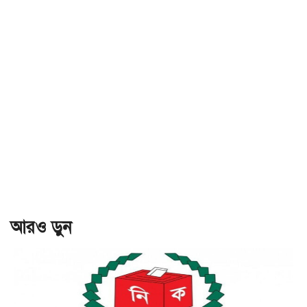
আরও ড়ুন