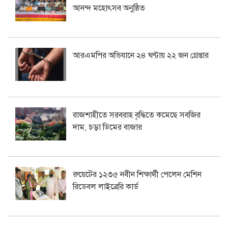
আনন্দ মহোৎসব অনুষ্ঠিত
আরএমপির অভিযানে ২৪ ঘণ্টায় ২২ জন গ্রেপ্তার
রাজশাহীতে সরবরাহ বৃদ্ধিতে কমেছে সবজির
দাম, চড়া ডিমের বাজার
রুয়েটের ১২৩৫ নবীন শিক্ষার্থী পেলেন মেশিন
রিডেবল লাইব্রেরি কার্ড