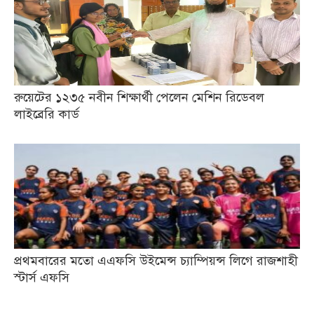
রুয়েটের ১২৩৫ নবীন শিক্ষার্থী পেলেন মেশিন রিডেবল
লাইব্রেরি কার্ড
প্রথমবারের মতো এএফসি উইমেন্স চ্যাম্পিয়ন্স লিগে রাজশাহী
স্টার্স এফসি