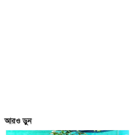
আরও ড়ুন