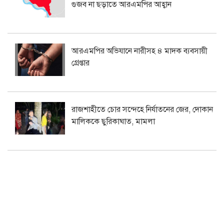
গুজব না ছড়াতে আরএমপির আহ্বান
আরএমপির অভিযানে নারীসহ ৪ মাদক ব্যবসায়ী
গ্রেপ্তার
রাজশাহীতে চোর সন্দেহে নির্যাতনের জের, দোকান
মালিককে ছুরিকাঘাত, মামলা