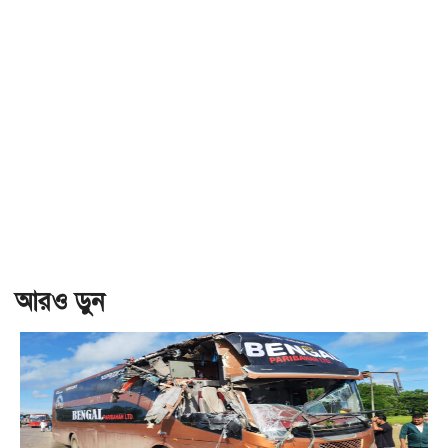
আরও ড়ুন