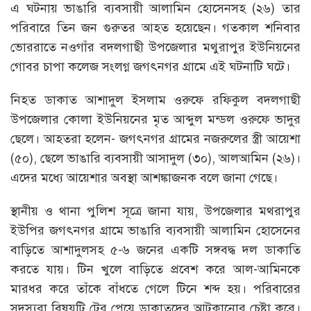
এ ঘটনায় ভাঙারি ব্যবসায়ী আলামিন হোসেনসহ (২৬) তার
পরিবারে তিন জন গুরুতর আহত হয়েছেন। গতকাল শনিবার
ভোররাতে নওগাঁর বদলগাছী উপজেলার মথুরাপুর ইউনিয়নের
গোবর চাপা কলেজ সংলগ্ন জগৎনগর গ্রামে এই ঘটনাটি ঘটে।
নিহত ডাকাত আশাদুল ইসলাম ওরুফে রফিকুল বদলগাছী
উপজেলার কোলা ইউনিয়নের মৃত আব্দুল মন্ডল ওরুফে ভাদুর
ছেলে। আহতরা হলেন- জগৎনগর গ্রামের নজরুলের স্ত্রী আয়েশা
(৫০), ছেলে ভাঙারি ব্যবসায়ী আসাদুল (৩০), আলআমিন (২৬)।
এদের মধ্যে আয়েশার অবস্থা আশঙ্কাজনক বলে জানা গেছে।
স্থানীয় ও থানা পুলিশ সূত্রে জানা যায়, উপজেলার মথরাপুর
ইউপির জগৎনগর গ্রামে ভাঙারি ব্যবসায়ী আলামিন হোসেনের
বাড়িতে আশাদুলসহ ৫-৬ জনের একটি সঙ্গবদ্ধ দল ডাকাতি
করতে যায়। টিন খুলে বাড়িতে প্রবেশ করে আল-আমিনকে
মারধর করে তাঁকে বাঁধতে গেলে টিনে শব্দ হয়। পরিবারের
সদস্যরা বিষয়টি টের পেয়ে ডাকাতদের আটকানোর চেষ্টা করে।