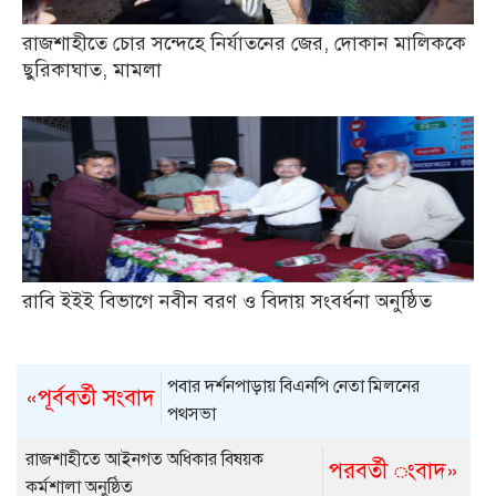
রাজশাহীতে চোর সন্দেহে নির্যাতনের জের, দোকান মালিককে
ছুরিকাঘাত, মামলা
রাবি ইইই বিভাগে নবীন বরণ ও বিদায় সংবর্ধনা অনুষ্ঠিত
পবার দর্শনপাড়ায় বিএনপি নেতা মিলনের
«পূর্ববর্তী সংবাদ
পথসভা
রাজশাহীতে আইনগত অধিকার বিষয়ক
পরবর্তী ংবাদ»
কর্মশালা অনুষ্ঠিত