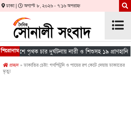
ঢাকা |
অগাস্ট ৮, ২০২৬ - ৭:১৬ অপরাহ্ন
শিরোনাম
দেশে পৃথক চার দুর্ঘটনায় নারী ও শিশুসহ ১৯ প্রাণহানি
প্রচ্ছদ
» ডাকাতির চেষ্টা: গণপিটুনি ও পায়ের রগ কেটে দেয়ায় ডাকাতের
মৃত্যু