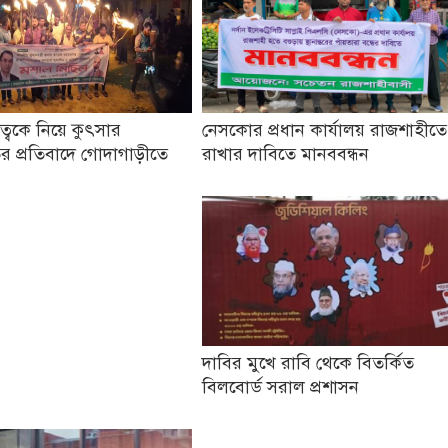
তৃত্বকে নিয়ে কুৎসার
নেসকোর প্রধান কার্যালয় রাজশাহীতে
র প্রতিবাদে গোদাগাড়ীতে
রাখার দাবিতে মানববন্ধন
দাবির মুখে রাবি থেকে বিতর্কিত
বিলবোর্ড সরাল প্রশাসন