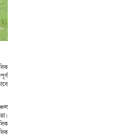
সিক
ূর্ণ
ভাবে
্চল
তো।
সিক
নসিক