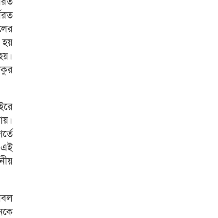
মরত
মরত
লের
 হয়
হয়।
াকুর
াইরে
ায়।
্তে
ে এই
নীয়
নবল
নকে