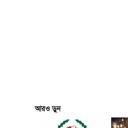
আরও ড়ুন