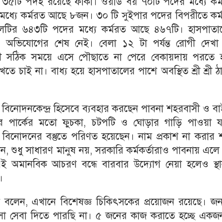
 ৩৫টি পদই রয়েছে ফাঁকা। ওয়ার্ড বয় ৭০টি পদের মধ্যে কর্
ধ্যে কর্মরত আছে ৮জন। ৩০ টি সুইপার পদের বিপরীতে কর্
লটির ৬৪৩টি পদের মধ্যে কর্মরত আছে ৪৬৭টি। হাসপাতা
ে অভিযোগের শেষ নেই। বেলা ১২ টা পর্যন্ত রোগী দেখা
ে রোগী সঠিক সময়ে এসে পৌছাতে না পেরে বেকায়দায় পরতে 
চাই না। বাধ্য হয়ে হাসপাতালের পাশে অবস্থিত শ্রী শ্রী ঠ
 বিনোদনকেন্দ্র হিসেবে ব্যবহার করছেন পাবনা শহরবাসী ও ব
রে পার্কের মতো ফুচকা, চটপটি ও ঘোড়ার গাড়ি পাওয়া য
িনোদনের বস্তুতে পরিণত হয়েছেন। নাম প্রকাশ না করার শর
ান, শুধু সাধারণ মানুষ নয়, সরকারি কর্মকর্তারাও পাবনায় এল
 অমানবিক আচরণ বন্ধে বারবার উদ্যোগ নেয়া হলেও স্থা
।
মাল বলেন, এখানে বিশেষজ্ঞ চিকিৎসকের প্রয়োজন রয়েছে। জ
ৎসা সেবা দিতে পারছি না। ৫ জনের কাজ করাতে হচ্ছে একজ