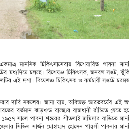
কমাত্র মানসিক চিকিৎসাসেবায় বিশেষায়িত পাবনা মান
টের মধ্যদিয়ে চলছে। বিশেষজ্ঞ চিকিৎসক, জনবল সঙ্কট, ঝুঁকিপ
তালটির এই দশা। বিষেশজ্ঞ চিকিৎসক ও কর্মচারী সঙ্কটে চরম
করার দাবি সকলের। জানা যায়, অবিভক্ত ভারতবর্ষের এই অঞ
রতের বর্তমান ঝাড়খন্ড রাজ্যের রাজধানী রাঁচিতে যেতে হ
 পর ১৯৫৭ সালে পাবনা শহরের শীতলাই জমিদার বাড়িতে মান
জেলার সিভিল সার্জন মোহাম্মদ হোসেন গাঙ্গুলী পাবনার মা