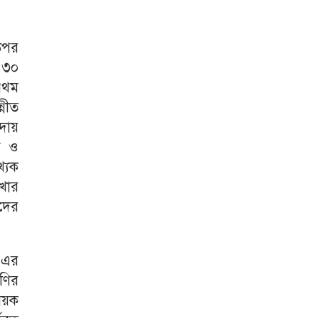
উপর
র ৩০
রথম
্নীত
িদায়
ী ও
খ্যক
েখার
দের
 এর
েণির
হায়ক