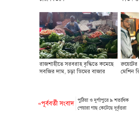
রাজশাহীতে সরবরাহ বৃদ্ধিতে কমেছে
রুয়েটের 
সবজির দাম, চড়া ডিমের বাজার
মেশিন রি
পুঠিয়া ও দুর্গাপুরে ৯ শতাধিক
«পূর্ববর্তী সংবাদ
পেয়ারা গাছ কেটেছে দুর্বৃত্তরা