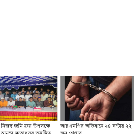
 নিজস্ব জমি ক্রয় উপলক্ষে
আরএমপির অভিযানে ২৪ ঘণ্টায় ২২
ও আনন্দ মহোৎসব অনুষ্ঠিত
জন গ্রেপ্তার