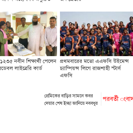
১২৩৫ নবীন শিক্ষার্থী পেলেন
প্রথমবারের মতো এএফসি উইমেন্স
ডেবল লাইব্রেরি কার্ড
চ্যাম্পিয়ন্স লিগে রাজশাহী স্টার্স
এফসি
প্রেমিকের বাড়ির সামনে কবর
পরবর্তী ংবা
দেয়ার শেষ ইচ্ছা জানিয়ে নববধূর
‘আত্মহত্যা’