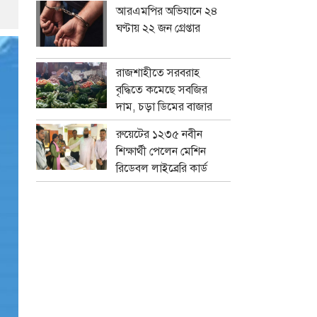
আরএমপির অভিযানে ২৪
ঘণ্টায় ২২ জন গ্রেপ্তার
রাজশাহীতে সরবরাহ
বৃদ্ধিতে কমেছে সবজির
দাম, চড়া ডিমের বাজার
রুয়েটের ১২৩৫ নবীন
শিক্ষার্থী পেলেন মেশিন
রিডেবল লাইব্রেরি কার্ড