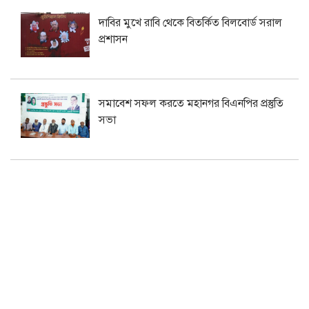
দাবির মুখে রাবি থেকে বিতর্কিত বিলবোর্ড সরাল
প্রশাসন
সমাবেশ সফল করতে মহানগর বিএনপির প্রস্তুতি
সভা