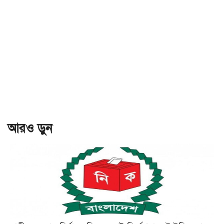
আরও ড়ুন