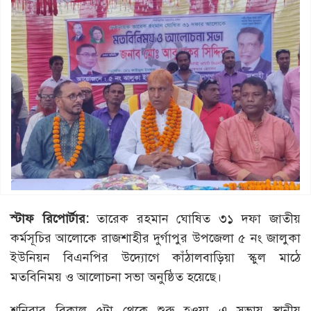
স্টাফ রিপোর্টার:
তারেক রহমান ঘোষিত ৩১ দফা জাতীয়
কর্মসূচির আলোকে রাজশাহীর দুর্গাপুর উপজেলা ৫ নং জালুকা
ইউনিয়ন বিএনপির উদ্যোগে কাঁঠালবাড়িয়া স্কুল মাঠে
মতবিনিময় ও আলোচনা সভা অনুষ্ঠিত হয়েছে।
শনিবার বিকাল ৫টা থেকে শুরু হওয়া এ সভায় স্থানীয়