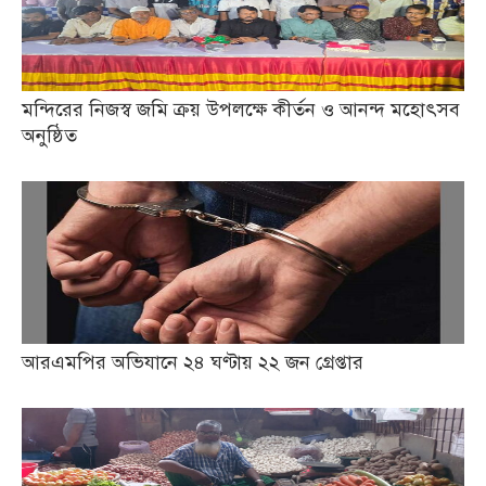
মন্দিরের নিজস্ব জমি ক্রয় উপলক্ষে কীর্তন ও আনন্দ মহোৎসব
অনুষ্ঠিত
আরএমপির অভিযানে ২৪ ঘণ্টায় ২২ জন গ্রেপ্তার