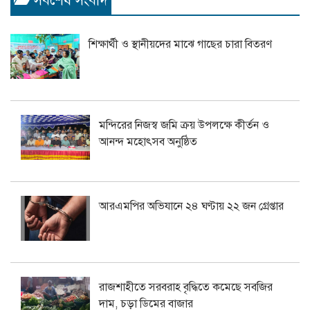
সর্বশেষ সংবাদ
শিক্ষার্থী ও স্থানীয়দের মাঝে গাছের চারা বিতরণ
মন্দিরের নিজস্ব জমি ক্রয় উপলক্ষে কীর্তন ও
আনন্দ মহোৎসব অনুষ্ঠিত
আরএমপির অভিযানে ২৪ ঘণ্টায় ২২ জন গ্রেপ্তার
রাজশাহীতে সরবরাহ বৃদ্ধিতে কমেছে সবজির
দাম, চড়া ডিমের বাজার