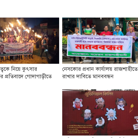
তৃত্বকে নিয়ে কুৎসার
নেসকোর প্রধান কার্যালয় রাজশাহীতে
র প্রতিবাদে গোদাগাড়ীতে
রাখার দাবিতে মানববন্ধন