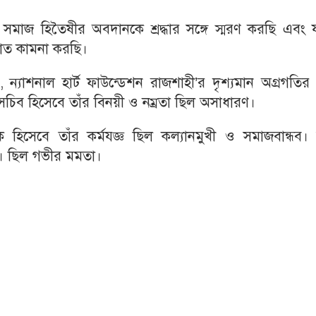
হু সমাজ হিতৈষীর অবদানকে শ্রদ্ধার সঙ্গে স্মরণ করছি এবং য
াত কামনা করছি।
হয়, ন্যাশনাল হার্ট ফাউন্ডেশন রাজশাহী’র দৃশ্যমান অগ্রগতির
চিব হিসেবে তাঁর বিনয়ী ও নম্রতা ছিল অসাধারণ।
ক হিসেবে তাঁর কর্মযজ্ঞ ছিল কল্যানমুখী ও সমাজবান্ধব। হ
সা। ছিল গভীর মমতা।