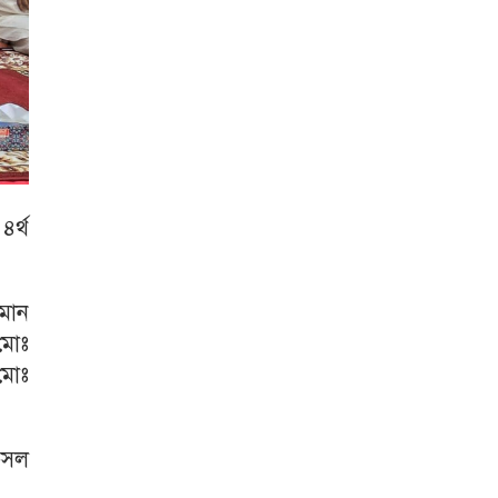
৪র্থ
হমান
 মোঃ
মোঃ
ফসল