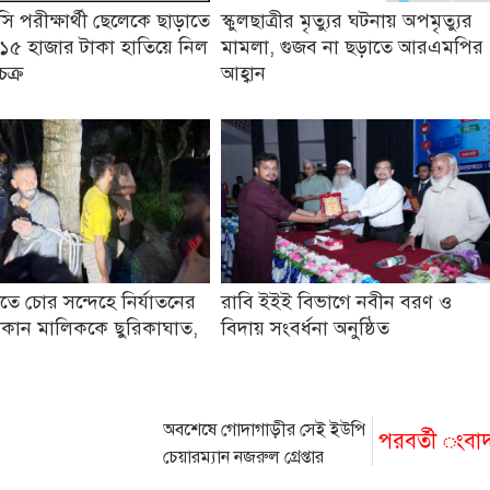
 পরীক্ষার্থী ছেলেকে ছাড়াতে
স্কুলছাত্রীর মৃত্যুর ঘটনায় অপমৃত্যুর
১৫ হাজার টাকা হাতিয়ে নিল
মামলা, গুজব না ছড়াতে আরএমপির
চক্র
আহ্বান
তে চোর সন্দেহে নির্যাতনের
রাবি ইইই বিভাগে নবীন বরণ ও
কান মালিককে ছুরিকাঘাত,
বিদায় সংবর্ধনা অনুষ্ঠিত
অবশেষে গোদাগাড়ীর সেই ইউপি
পরবর্তী ংবা
চেয়ারম্যান নজরুল গ্রেপ্তার