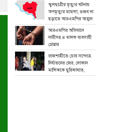
প্রতারক চক্র
স্কুলছাত্রীর মৃত্যুর ঘটনায়
অপমৃত্যুর মামলা, গুজব না
ছড়াতে আরএমপির আহ্বান
আরএমপির অভিযানে
নারীসহ ৪ মাদক ব্যবসায়ী
গ্রেপ্তার
রাজশাহীতে চোর সন্দেহে
নির্যাতনের জের, দোকান
মালিককে ছুরিকাঘাত,
মামলা