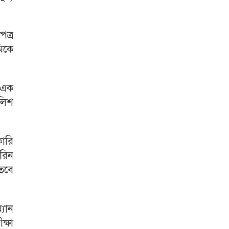
ত্র
িকে
 এক
লিশ
কারি
রিন
 তবে
্যান
ক্ষা