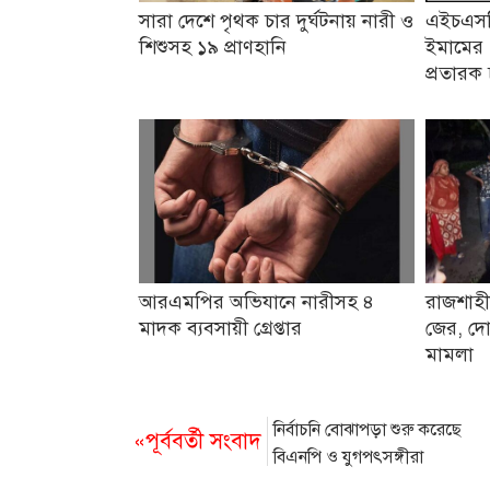
সারা দেশে পৃথক চার দুর্ঘটনায় নারী ও
এইচএসসি
শিশুসহ ১৯ প্রাণহানি
ইমামের 
প্রতারক 
আরএমপির অভিযানে নারীসহ ৪
রাজশাহী
মাদক ব্যবসায়ী গ্রেপ্তার
জের, দো
মামলা
নির্বাচনি বোঝাপড়া শুরু করেছে
«পূর্ববর্তী সংবাদ
বিএনপি ও যুগপৎসঙ্গীরা