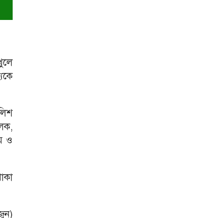
খুলে
যকে
লিশ
েক,
ম ও
থাকা
জুন)