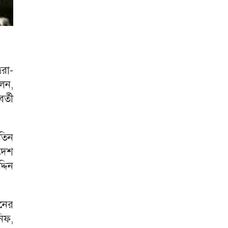
তরা-
লেন,
র্তী
তিন
দেশ
দিন
নের
িফ,