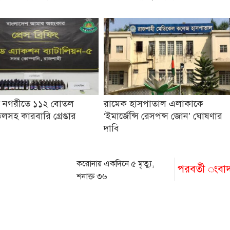
ী নগরীতে ১১২ বোতল
রামেক হাসপাতাল এলাকাকে
সহ কারবারি গ্রেপ্তার
‘ইমার্জেন্সি রেসপন্স জোন’ ঘোষণার
দাবি
করোনায় একদিনে ৫ মৃত্যু,
পরবর্তী ংবা
শনাক্ত ৩৬