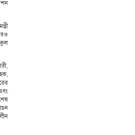
মিশন
ত্রী
আরও
কুল
রী,
হক,
রের
এবং
শেষ
াচন
লীন