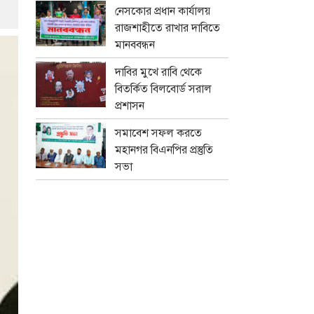
নেসকোর প্রধান কার্যালয়
রাজশাহীতে রাখার দাবিতে
মানববন্ধন
দাবির মুখে রাবি থেকে
বিতর্কিত বিলবোর্ড সরাল
প্রশাসন
সমাবেশ সফল করতে
মহানগর বিএনপির প্রস্তুতি
সভা