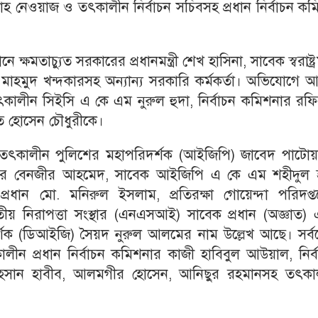
াহ নেওয়াজ ও তৎকালীন নির্বাচন সচিবসহ প্রধান নির্বাচন ক
তাচ্যুত সরকারের প্রধানমন্ত্রী শেখ হাসিনা, সাবেক স্বরাষ্ট্রমন্
মাহমুদ খন্দকারসহ অন্যান্য সরকারি কর্মকর্তা। অভিযোগে 
কালীন সিইসি এ কে এম নুরুল হুদা, নির্বাচন কমিশনার রফি
াত হোসেন চৌধুরীকে।
ৎকালীন পুলিশের মহাপরিদর্শক (আইজিপি) জাবেদ পাটোয়া
ার বেনজীর আহমেদ, সাবেক আইজিপি এ কে এম শহীদুল 
রধান মো. মনিরুল ইসলাম, প্রতিরক্ষা গোয়েন্দা পরিদপ্ত
ীয় নিরাপত্তা সংস্থার (এনএসআই) সাবেক প্রধান (অজ্ঞাত) 
র্শক (ডিআইজি) সৈয়দ নুরুল আলমের নাম উল্লেখ আছে। সর্ব
ীন প্রধান নির্বাচন কমিশনার কাজী হাবিবুল আউয়াল, নির্ব
 আহসান হাবীব, আলমগীর হোসেন, আনিছুর রহমানসহ তৎকা