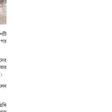
্পটি
 ওপর
নের
উজের
ে।
লেন
িথি