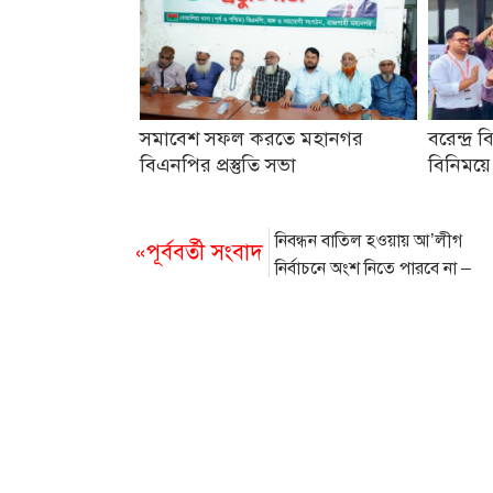
সমাবেশ সফল করতে মহানগর
বরেন্দ্র ব
বিএনপির প্রস্তুতি সভা
বিনিময়ে
নিবন্ধন বাতিল হওয়ায় আ’লীগ
«পূর্ববর্তী সংবাদ
নির্বাচনে অংশ নিতে পারবে না –
ইসি মাছউদ