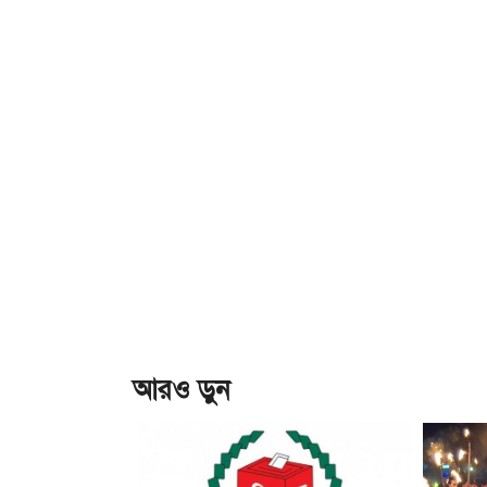
আরও ড়ুন