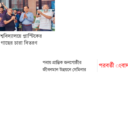
িশ্ববিদ্যালয়ে প্লাস্টিকের
 গাছের চারা বিতরণ
পবায় প্রান্তিক জনগোষ্ঠীর
পরবর্তী ংবা
জীবনমান উন্নয়নে সেমিনার