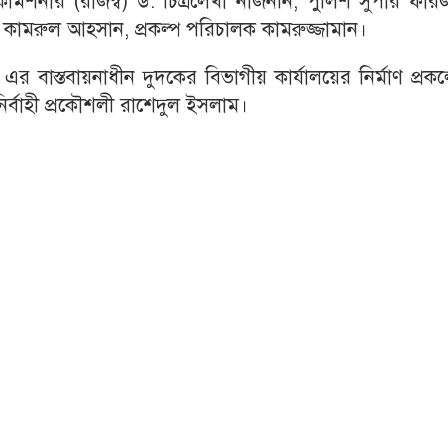
কমিশনার (রাজস্ব) ড. চিত্রলেখা নাজনীন, পুলিশ সুপার ফার
কামরুল আহসান, প্রকল্প পরিচালক কামরুজ্জামান।
র বাস্তবায়নাধীন দুদকের বিভাগীয় কার্যালয়ের নির্মাণ প্রকল
নির্বাহী প্রকৌশলী রাশেদুল ইসলাম।