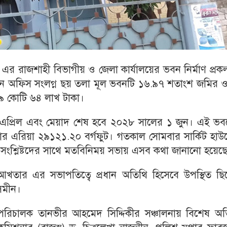
 এর রাজশাহী বিভাগীয় ও জেলা কার্যালয়ের ভবন নির্মাণ প্রকল
ির্বাচন অফিস সংলগ্ন ছয় তলা মূল ভবনটি ১৬.৯৭ শতাংশ জমির
১৯ কোটি ৬৪ লাখ টাকা।
১ এপ্রিল এবং মেয়াদ শেষ হবে ২০২৮ সালের ১ জুন। এই ভব
ফ্লোর এরিয়া ২৯১২১.২০ বর্গফুট। গতকাল সোমবার সার্কিট হা
প সংশ্লিষ্টদের সাথে মতবিনিময় সভায় এসব কথা জানানো হয়েছ
তার এর সভাপতিত্বে প্রধান অতিথি হিসেবে উপস্থিত ছি
সমীন।
পরিচালক তানভীর আহমেদ সিদ্দিকীর সঞ্চালনায় বিশেষ অত