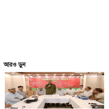
আরও ড়ুন