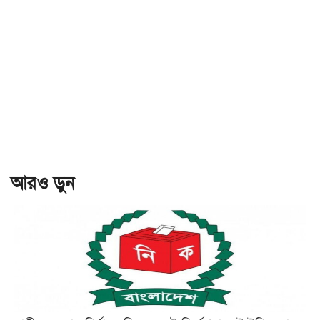
আরও ড়ুন