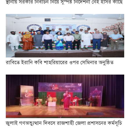
স্থানীয় সরকার নির্বাচন নিয়ে সুস্পষ্ট নির্দেশনা নেই ইসির কাছে
রাবিতে ইরানি কবি শাহরিয়ারের ওপর সেমিনার অনুষ্ঠিত
জুলাই গণঅভ্যুত্থান দিবসে রাজশাহী জেলা প্রশাসনের কর্মসূচি