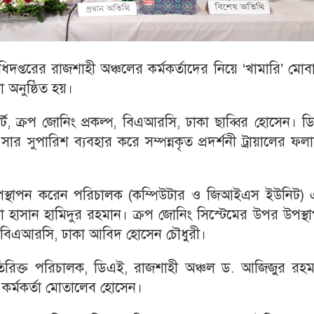
ধিদপ্তরের রাজশাহী অঞ্চলের কর্মকর্তাদের নিয়ে ‘খামারি’ মো
া অনুষ্ঠিত হয়।
পার্ট, ক্রপ জোনিং প্রকল্প, বিএআরসি, ঢাকা ছাব্বির হোসেন। 
ার সুপারিশ ব্যবহার করে সম্পন্নকৃত প্রদর্শনী ট্রায়ালের ফ
 উপস্থাপন করেন পরিচালক (কম্পিউটার ও জিআইএস ইউনিট) 
া হাসান হামিদুর রহমান। ক্রপ জোনিং সিস্টেমের উপর উপস্থ
ল্প, বিএআরসি, ঢাকা আবিদ হোসেন চৌধুরী।
অতিরিক্ত পরিচালক, ডিএই, রাজশাহী অঞ্চল ড. আজিজুর রহম
 কর্মকর্তা মোতালেব হোসেন।