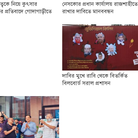
তৃত্বকে নিয়ে কুৎসার
নেসকোর প্রধান কার্যালয় রাজশাহীতে
র প্রতিবাদে গোদাগাড়ীতে
রাখার দাবিতে মানববন্ধন
দাবির মুখে রাবি থেকে বিতর্কিত
বিলবোর্ড সরাল প্রশাসন