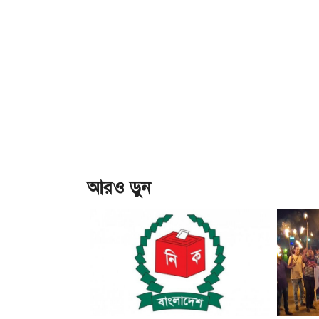
আরও ড়ুন