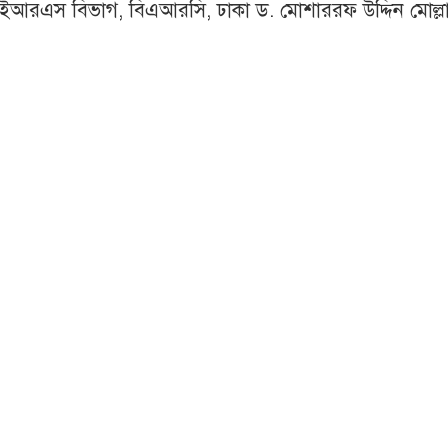
এইআরএস বিভাগ, বিএআরসি, ঢাকা ড. মোশাররফ উদ্দিন মোল্ল