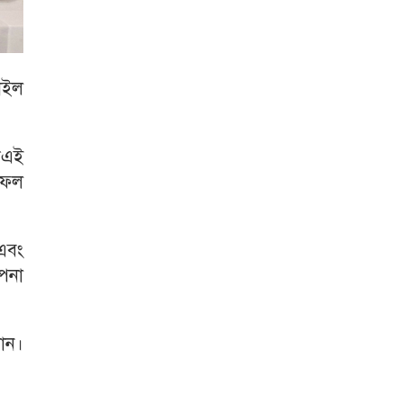
বাইল
ডিএই
লাফল
এবং
াপনা
ান।