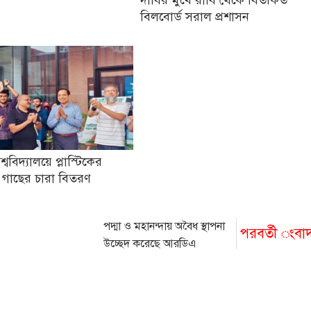
দাবির মুখে রাবি থেকে বিতর্কিত
বিলবোর্ড সরাল প্রশাসন
িশ্ববিদ্যালয়ে প্লাস্টিকের
 গাছের চারা বিতরণ
পদ্মা ও মহানন্দায় অবৈধ স্থাপনা
পরবর্তী ংবা
উচ্ছেদ করেছে আরডিএ