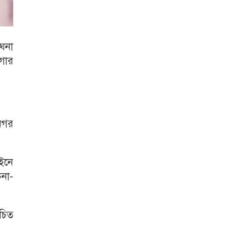
ঘনা
াগার
নগর
আইনে
না-
চিত