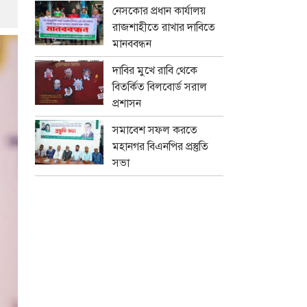
নেসকোর প্রধান কার্যালয়
রাজশাহীতে রাখার দাবিতে
মানববন্ধন
দাবির মুখে রাবি থেকে
বিতর্কিত বিলবোর্ড সরাল
প্রশাসন
সমাবেশ সফল করতে
মহানগর বিএনপির প্রস্তুতি
সভা