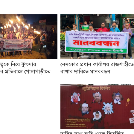
তৃত্বকে নিয়ে কুৎসার
নেসকোর প্রধান কার্যালয় রাজশাহীতে
র প্রতিবাদে গোদাগাড়ীতে
রাখার দাবিতে মানববন্ধন