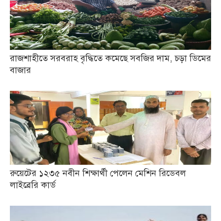
রাজশাহীতে সরবরাহ বৃদ্ধিতে কমেছে সবজির দাম, চড়া ডিমের
বাজার
রুয়েটের ১২৩৫ নবীন শিক্ষার্থী পেলেন মেশিন রিডেবল
লাইব্রেরি কার্ড