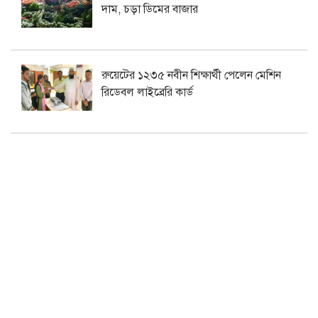
দাম, চড়া ডিমের বাজার
রুয়েটের ১২৩৫ নবীন শিক্ষার্থী পেলেন মেশিন
রিডেবল লাইব্রেরি কার্ড