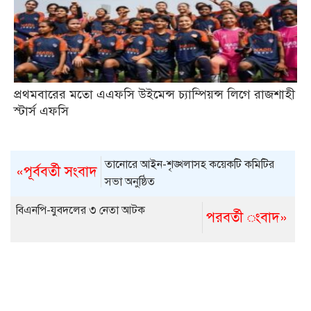
প্রথমবারের মতো এএফসি উইমেন্স চ্যাম্পিয়ন্স লিগে রাজশাহী
স্টার্স এফসি
তানোরে আইন-শৃঙ্খলাসহ কয়েকটি কমিটির
«পূর্ববর্তী সংবাদ
সভা অনুষ্ঠিত
বিএনপি-যুবদলের ৩ নেতা আটক
পরবর্তী ংবাদ»