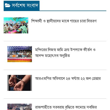
সর্বশেষ সংবাদ
শিক্ষার্থী ও স্থানীয়দের মাঝে গাছের চারা বিতরণ
মন্দিরের নিজস্ব জমি ক্রয় উপলক্ষে কীর্তন ও
আনন্দ মহোৎসব অনুষ্ঠিত
আরএমপির অভিযানে ২৪ ঘণ্টায় ২২ জন গ্রেপ্তার
রাজশাহীতে সরবরাহ বৃদ্ধিতে কমেছে সবজির