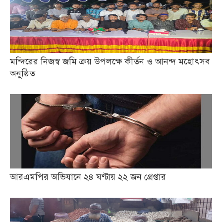
মন্দিরের নিজস্ব জমি ক্রয় উপলক্ষে কীর্তন ও আনন্দ মহোৎসব
অনুষ্ঠিত
আরএমপির অভিযানে ২৪ ঘণ্টায় ২২ জন গ্রেপ্তার