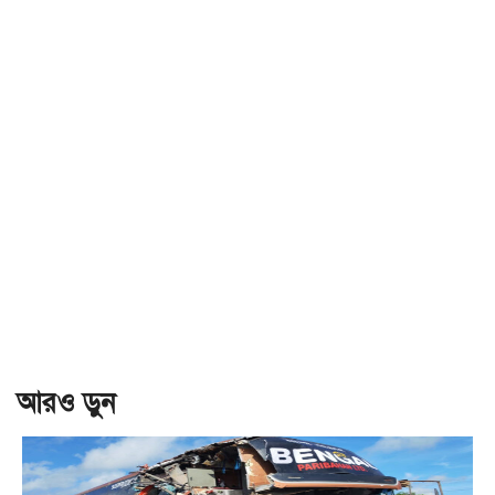
আরও ড়ুন