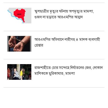
স্কুলছাত্রীর মৃত্যুর ঘটনায় অপমৃত্যুর মামলা,
গুজব না ছড়াতে আরএমপির আহ্বান
আরএমপির অভিযানে নারীসহ ৪ মাদক ব্যবসায়ী
গ্রেপ্তার
রাজশাহীতে চোর সন্দেহে নির্যাতনের জের, দোকান
মালিককে ছুরিকাঘাত, মামলা