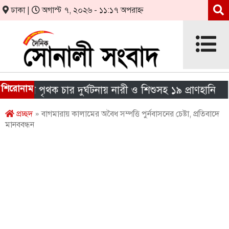
ঢাকা |
অগাস্ট ৭, ২০২৬ - ১১:১৭ অপরাহ্ন
শিরোনাম
শে পৃথক চার দুর্ঘটনায় নারী ও শিশুসহ ১৯ প্রাণহানি
এই
প্রচ্ছদ
» বাগমারায় কালামের অবৈধ সম্পত্তি পুর্নবাসনের চেষ্টা, প্রতিবাদে
মানববন্ধন