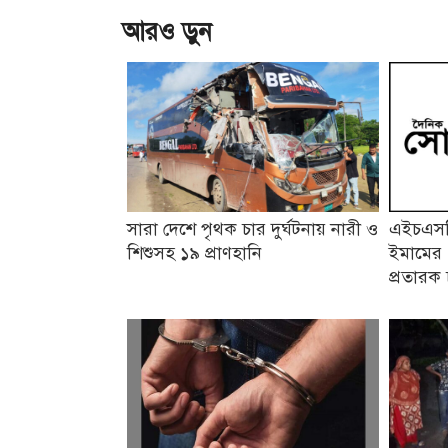
আরও ড়ুন
সারা দেশে পৃথক চার দুর্ঘটনায় নারী ও
এইচএসসি
শিশুসহ ১৯ প্রাণহানি
ইমামের 
প্রতারক 