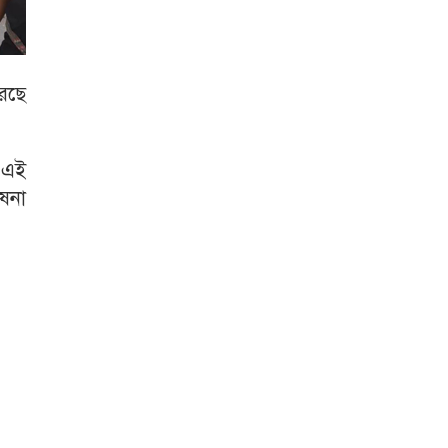
রছে
। এই
ষনা