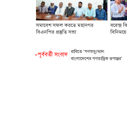
সমাবেশ সফল করতে মহানগর
বরেন্দ্র ব
বিএনপির প্রস্তুতি সভা
বিনিময়ে
রাবিতে ‘গণঅভ্যুত্থান:
«পূর্ববর্তী সংবাদ
বাংলাদেশের গণতান্ত্রিক রূপান্তর’
শীর্ষক আলোচনা