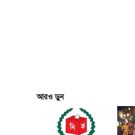
আরও ড়ুন