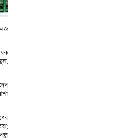
লেজ
বায়ক
মুল,
দের
আশা
ধের
করা;
স্থা