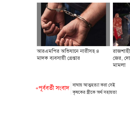
আরএমপির অভিযানে নারীসহ ৪
রাজশাহী
মাদক ব্যবসায়ী গ্রেপ্তার
জের, দো
মামলা
বাঘায় আত্মহত্যা করা সেই
«পূর্ববর্তী সংবাদ
কৃষকের স্ত্রীকে অর্থ সহায়তা
দিলেন কৃষি অফিসার