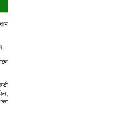
রধান
ন।
ালে
র্তা
িন,
ক্ষা