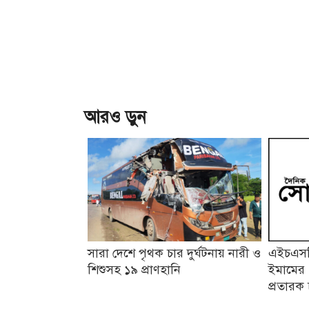
আরও ড়ুন
সারা দেশে পৃথক চার দুর্ঘটনায় নারী ও
এইচএসসি
শিশুসহ ১৯ প্রাণহানি
ইমামের 
প্রতারক 