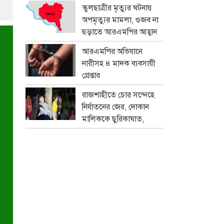
প্রতারক চক্র
স্কুলছাত্রীর মৃত্যুর ঘটনায়
অপমৃত্যুর মামলা, গুজব না
ছড়াতে আরএমপির আহ্বান
আরএমপির অভিযানে
নারীসহ ৪ মাদক ব্যবসায়ী
গ্রেপ্তার
রাজশাহীতে চোর সন্দেহে
নির্যাতনের জের, দোকান
মালিককে ছুরিকাঘাত,
মামলা