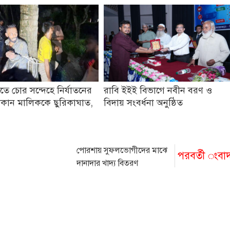
তে চোর সন্দেহে নির্যাতনের
রাবি ইইই বিভাগে নবীন বরণ ও
কান মালিককে ছুরিকাঘাত,
বিদায় সংবর্ধনা অনুষ্ঠিত
পোরশায় সুফলভোগীদের মাঝে
পরবর্তী ংবা
দানাদার খাদ্য বিতরণ