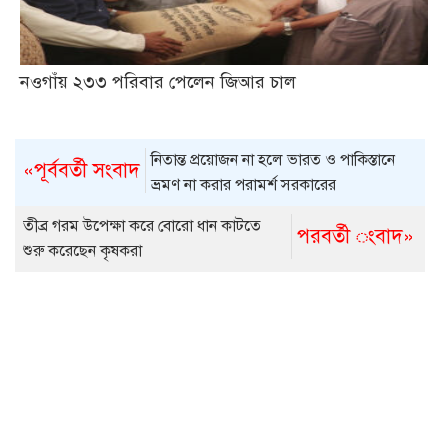
নওগাঁয় ২৩৩ পরিবার পেলেন জিআর চাল
নিতান্ত প্রয়োজন না হলে ভারত ও পাকিস্তানে
«পূর্ববর্তী সংবাদ
ভ্রমণ না করার পরামর্শ সরকারের
তীব্র গরম উপেক্ষা করে বোরো ধান কাটতে
পরবর্তী ংবাদ»
শুরু করেছেন কৃষকরা