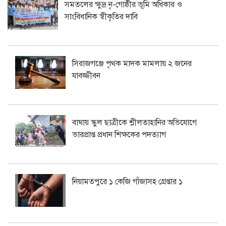
সমতলের ক্ষুদ্র নৃ-গোষ্ঠীর ভূমি অধিকার ও
সাংবিধানিক স্বীকৃতির দাবি
সিরাজগঞ্জে পৃথক মাদক মামলায় ২ জনের
যাবজ্জীবন
বাঘায় স্কুল ছাত্রীকে শ্লীলতাহানির অভিযোগে
ভারপ্রাপ্ত প্রধান শিক্ষকের পদত্যাগ
নিয়ামতপুরে ১ কেজি গাঁজাসহ গ্রেপ্তার ১