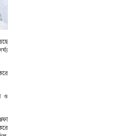
য়েছে
্ঘ্য
 করে
ন ও
্তফা
করে