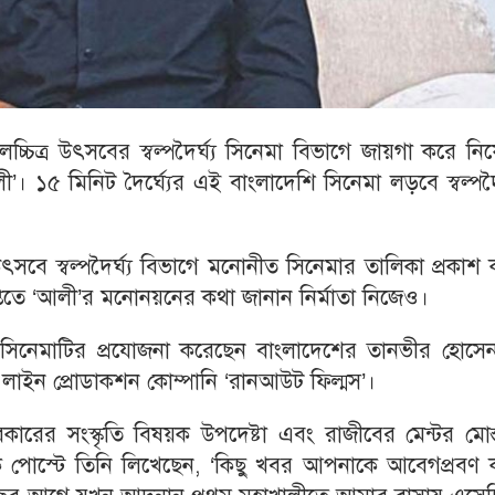
চ্চিত্র উৎসবের স্বল্পদৈর্ঘ্য সিনেমা বিভাগে জায়গা করে নি
 ১৫ মিনিট দৈর্ঘ্যের এই বাংলাদেশি সিনেমা লড়বে স্বল্পদৈর
উৎসবে স্বল্পদৈর্ঘ্য বিভাগে মনোনীত সিনেমার তালিকা প্রকাশ
্তিতে ‘আলী’র মনোনয়নের কথা জানান নির্মাতা নিজেও।
য সিনেমাটির প্রযোজনা করেছেন বাংলাদেশের তানভীর হোসে
 লাইন প্রোডাকশন কোম্পানি ‘রানআউট ফিল্মস’।
রকারের সংস্কৃতি বিষয়ক উপদেষ্টা এবং রাজীবের মেন্টর মোস
ক পোস্টে তিনি লিখেছেন, ‘কিছু খবর আপনাকে আবেগপ্রবণ 