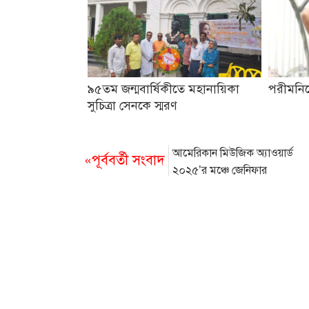
৯৫তম জন্মবার্ষিকীতে মহানায়িকা
পরীমনিক
সুচিত্রা সেনকে স্মরণ
আমেরিকান মিউজিক অ্যাওয়ার্ড
«পূর্ববর্তী সংবাদ
২০২৫’র মঞ্চে জেনিফার
লোপেজ