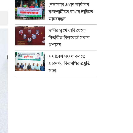
নেসকোর প্রধান কার্যালয়
রাজশাহীতে রাখার দাবিতে
মানববন্ধন
দাবির মুখে রাবি থেকে
বিতর্কিত বিলবোর্ড সরাল
প্রশাসন
সমাবেশ সফল করতে
মহানগর বিএনপির প্রস্তুতি
সভা