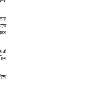
িল,
তায়
মাকে
করে
আমরা
ছিল
গিতা