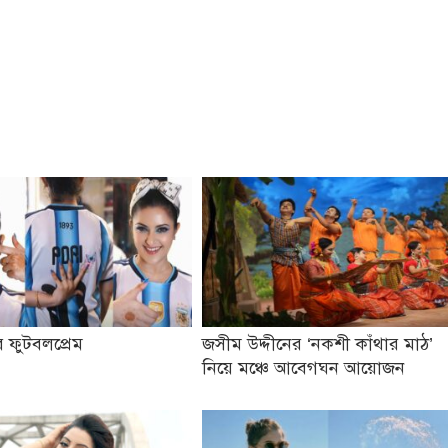
 ফুটবলপ্রেম
জসীম উদ্দীনের ‘নকশী কাঁথার মাঠ’
নিয়ে মঞ্চে আবেগঘন আয়োজন