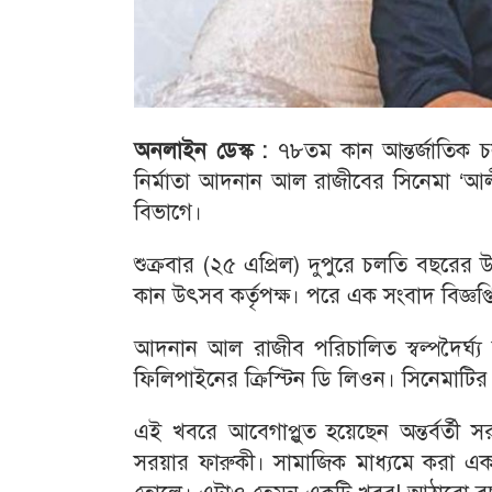
অনলাইন ডেস্ক :
৭৮তম কান আন্তর্জাতিক চল
নির্মাতা আদনান আল রাজীবের সিনেমা ‘আলী’।
বিভাগে।
শুক্রবার (২৫ এপ্রিল) দুপুরে চলতি বছরের 
কান উৎসব কর্তৃপক্ষ। পরে এক সংবাদ বিজ্ঞপ
আদনান আল রাজীব পরিচালিত স্বল্পদৈর্ঘ্
ফিলিপাইনের ক্রিস্টিন ডি লিওন। সিনেমাটির
এই খবরে আবেগাপ্লুত হয়েছেন অন্তর্বর্তী স
সরয়ার ফারুকী। সামাজিক মাধ্যমে করা এ