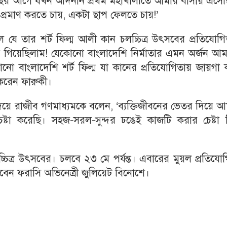
র আগে যখন আদনান প্রথম মহাখালীতে আমার বাসায় এসেছ
রমাণ করতে চায়, একটা ছাপ ফেলতে চায়!’
 তার শর্ট ফিল্ম আলী কান চলচ্চিত্র উৎসবের প্রতিযোগি
ভেসে গিয়েছিলাম! যেকোনো বাংলাদেশি নির্মাতার এমন অর্জন আ
ো বাংলাদেশি শর্ট ফিল্ম যা কানের প্রতিযোগিতায় জায়গা 
করেন ফারুকী।
া দিয়ে রাজীব গণমাধ্যমকে বলেন, ‘ব্যক্তিজীবনের ভেতর দিয়ে 
েষ্টা করেছি। সহজ-সরল-সুন্দর ঢঙেই কাজটি করার চেষ্টা 
চ্চিত্র উৎসবের। চলবে ২৩ মে পর্যন্ত। এবারের মুয়ল প্রতিযো
করবেন ফরাসি অভিনেত্রী জুলিয়েট বিনোশে।