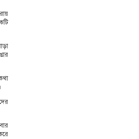
রায়
কটি
পাড়া
্তার
 কথা
।
কদের
বার
করে