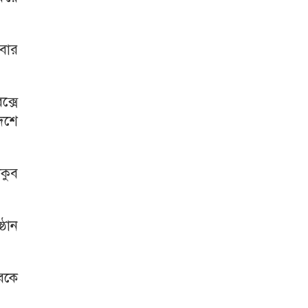
আবার
ক্সে
েশে
াকুব
্ঠান
ুবকে