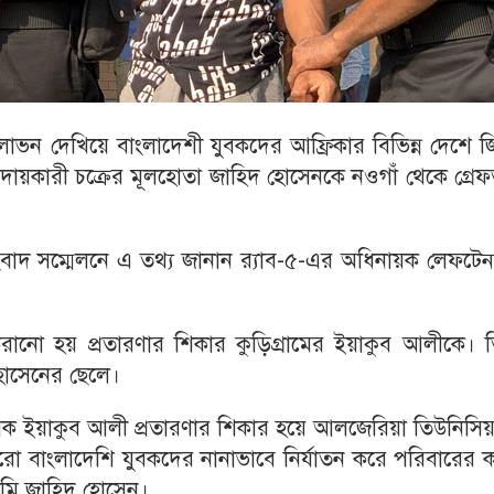
োভন দেখিয়ে বাংলাদেশী যুবকদের আফ্রিকার বিভিন্ন দেশে জি
আদায়কারী চক্রের মূলহোতা জাহিদ হোসেনকে নওগাঁ থেকে গ্রে
ংবাদ সম্মেলনে এ তথ্য জানান র‌্যাব-৫-এর অধিনায়ক লেফটেন্য
রানো হয় প্রতারণার শিকার কুড়িগ্রামের ইয়াকুব আলীকে। ত
হোসেনের ছেলে।
র যুবক ইয়াকুব আলী প্রতারণার শিকার হয়ে আলজেরিয়া তিউনিসি
বাংলাদেশি যুবকদের নানাভাবে নির্যাতন করে পরিবারের ক
ামি জাহিদ হোসেন।