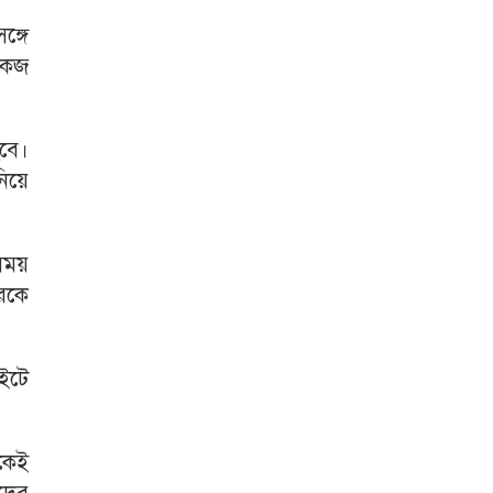
্গে
কেজ
হবে।
িয়ে
এসময়
রকে
ইটে
কেই