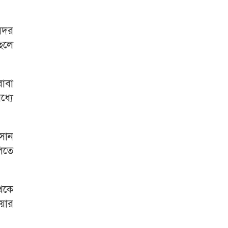
 সদর
েলে
বাবা
ধ্যে
াসান
িতে
েকে
য়ার