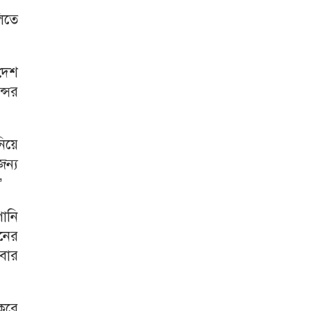
িতে
 দেশ
সের
িয়ে
ন্য
’
ানি
নের
াবার
করে