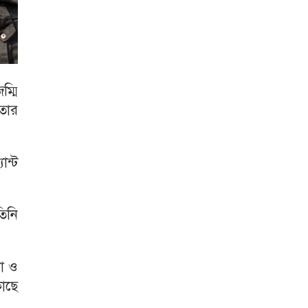
ম্মি
ফতার
ান্ট
িনি
য়া ও
াছে