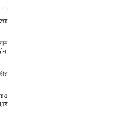
াগের
াসান
দীন,
্চার
 আরও
্যাব