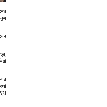
য়নের
নুল
 দেন
ড়া,
িয়া
নোর
েলা
গ্ম