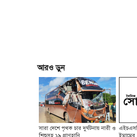
আরও ড়ুন
সারা দেশে পৃথক চার দুর্ঘটনায় নারী ও
এইচএসসি
শিশুসহ ১৯ প্রাণহানি
ইমামের 