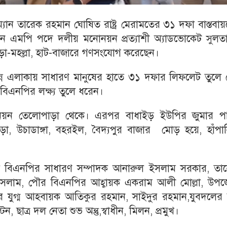
ম্যান তারেক রহমান ঘোষিত রাষ্ট্র মেরামতের ৩১ দফা বাস্তবা
নে এমপি পদে দলীয় মনোনয়ন প্রত্যাশী অ্যাডভোকেট সুলতা
া-মহল্লা, হাট-বাজারে গণসংযোগ করেছেন।
ভিন্ন এলাকায় সাধারণ মানুষের হাতে ৩১ দফার লিফলেট তুলে
বিএনপির লক্ষ্য তুলে ধরেন।
িয়ন তেলোপাড়া থেকে। এরপর বাধাইড় ইউপির জুমার পা
, উচাডাঙ্গা, বহরইল, বৈদ্যপুর বাজার মোড় হয়ে, হাঁপান
া বিএনপির সাধারণ সম্পাদক আনারুল ইসলাম সরকার, তা
সলাম, পৌর বিএনপির আহ্বায়ক একরাম আলী মোল্লা, উপজ
যুগ্ম আহবায়ক আতিকুর রহমান, সাইদুর রহমান,যুবদলের যু
ছাত্র দল নেতা শুভ অন্তু,স্বাধীন, মিলন, প্রমুখ।