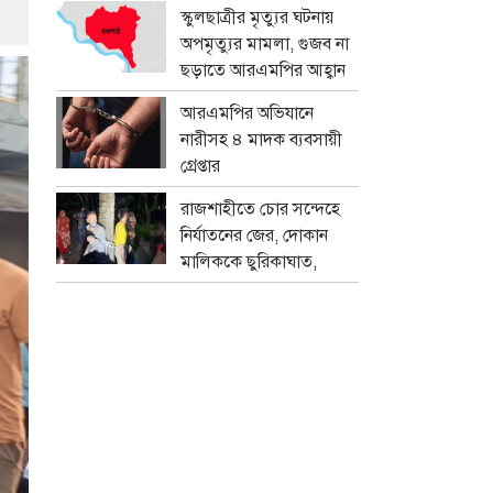
প্রতারক চক্র
স্কুলছাত্রীর মৃত্যুর ঘটনায়
অপমৃত্যুর মামলা, গুজব না
ছড়াতে আরএমপির আহ্বান
আরএমপির অভিযানে
নারীসহ ৪ মাদক ব্যবসায়ী
গ্রেপ্তার
রাজশাহীতে চোর সন্দেহে
নির্যাতনের জের, দোকান
মালিককে ছুরিকাঘাত,
মামলা