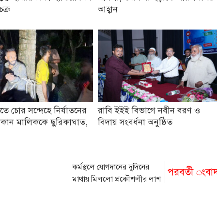
চক্র
আহ্বান
তে চোর সন্দেহে নির্যাতনের
রাবি ইইই বিভাগে নবীন বরণ ও
কান মালিককে ছুরিকাঘাত,
বিদায় সংবর্ধনা অনুষ্ঠিত
কর্মস্থলে যোগদানের দুদিনের
পরবর্তী ংবা
মাথায় মিললো প্রকৌশলীর লাশ