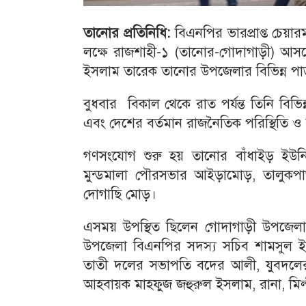
তানোর
প্রতিনিধি
:
বিএনপির ভারপ্রাপ্ত চেয়ার
লক্ষে রাজশাহী-১ (তানোর-গোদাগাড়ী) আস
ইসলাম তারেক তানোর উপজেলার বিভিন্ন পাড়
বুধবার বিকাল থেকে রাত পর্যন্ত তিনি বি
এবং দেশের বর্তমান রাজনৈতিক পরিস্থিতি ও 
গণসংযোগ শুরু হয় তানোর বাঁধাইড় ইউন
মুন্ডমালা পৌরসভার আইড়ামোড়, তালুকপাড়া
দোগাছি মোড়।
এসময় উপস্থিত ছিলেন গোদাগাড়ী উপজেল
উপজেলা বিএনপির সদস্য সচিব শামসুল ই
তাতী দলের সভাপতি বদের আলী, যুবদলের 
আহবায়ক মাহফুজ জহুরুল ইসলাম, রানা, মিল্টন, 