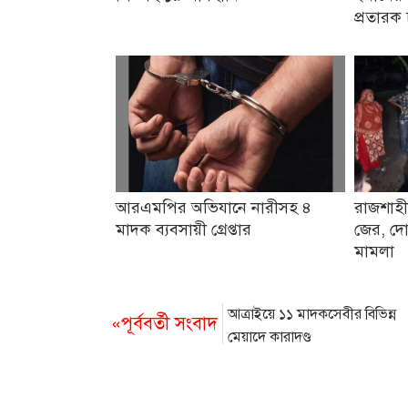
প্রতারক 
আরএমপির অভিযানে নারীসহ ৪
রাজশাহী
মাদক ব্যবসায়ী গ্রেপ্তার
জের, দো
মামলা
আত্রাইয়ে ১১ মাদকসেবীর বিভিন্ন
«পূর্ববর্তী সংবাদ
মেয়াদে কারাদণ্ড