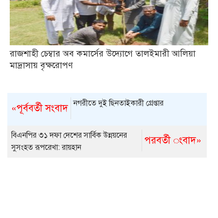
রাজশাহী চেম্বার অব কমার্সের উদ্যোগে তালইমারী আলিয়া
মাদ্রাসায় বৃক্ষরোপণ
নগরীতে দুই ছিনতাইকারী গ্রেপ্তার
«পূর্ববর্তী সংবাদ
বিএনপির ৩১ দফা দেশের সার্বিক উন্নয়নের
পরবর্তী ংবাদ»
সুসংহত রূপরেখা: রায়হান