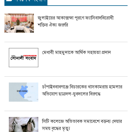
জুলাইয়ের আকাক্সক্ষা পূরণে ফ্যাসিবাদবিরোধী
শক্তির ঐক্য জরুরি
মেধাবী মাহমুদাকে আর্থিক সহায়তা প্রদান
চাঁপাইনবাবগঞ্জে বিচারকের খাসকামরায় হামলার
অভিযোগ ছাত্রদল-যুবদলের বিরুদ্ধে
সিটি কলেজে অভিভাবক সমাবেশে বক্তব্য দেয়ার
সময় বৃদ্ধের মৃত্যু