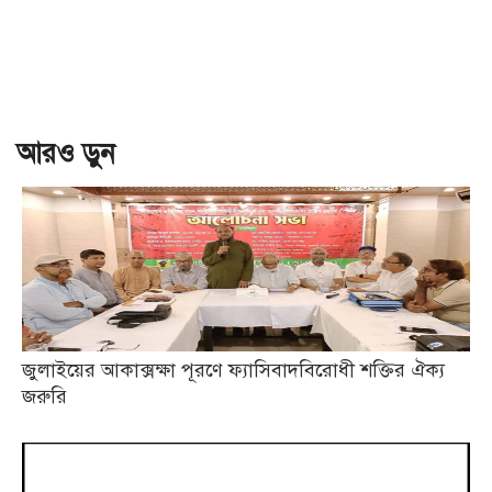
আরও ড়ুন
জুলাইয়ের আকাক্সক্ষা পূরণে ফ্যাসিবাদবিরোধী শক্তির ঐক্য
জরুরি