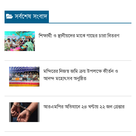
সর্বশেষ সংবাদ
শিক্ষার্থী ও স্থানীয়দের মাঝে গাছের চারা বিতরণ
মন্দিরের নিজস্ব জমি ক্রয় উপলক্ষে কীর্তন ও
আনন্দ মহোৎসব অনুষ্ঠিত
আরএমপির অভিযানে ২৪ ঘণ্টায় ২২ জন গ্রেপ্তার