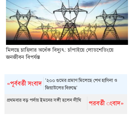
মিলছে চাহিদার অর্ধেক বিদ্যুৎ: চাঁপাইয়ে লোডশেডিংয়ে
জনজীবন বিপর্যস্ত
‘২০০ গুমের প্রমাণ মিলেছে শেখ হাসিনা ও
«পূর্ববর্তী সংবাদ
জিয়াউলের বিরুদ্ধে’
প্রথমবার বড় পর্দায় ইমনের সঙ্গী হলেন দীঘি
পরবর্তী ংবাদ»