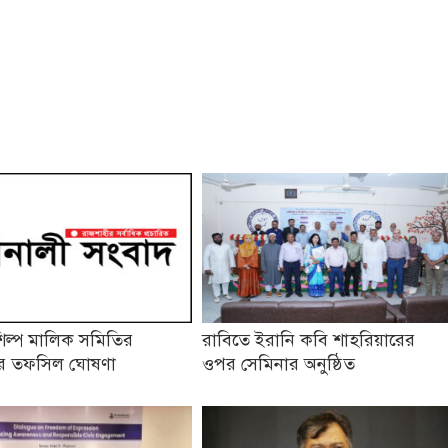
িল্প মালিক সমিতির
রাবিতে ইরানি কবি শাহরিয়ারের
নের তফসিল ঘোষণা
ওপর সেমিনার অনুষ্ঠিত