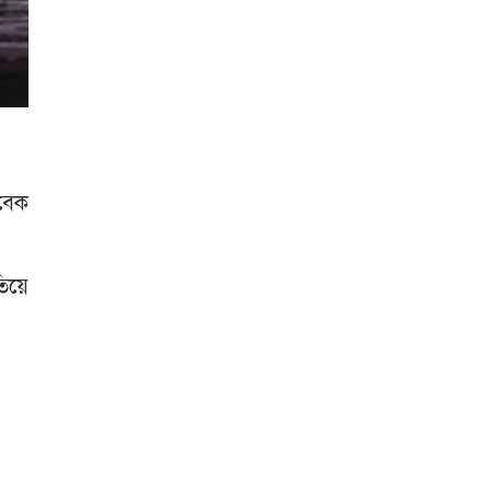
াবেক
তিয়ে