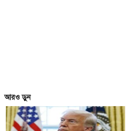
আরও ড়ুন