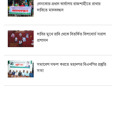
নেসকোর প্রধান কার্যালয় রাজশাহীতে রাখার
দাবিতে মানববন্ধন
দাবির মুখে রাবি থেকে বিতর্কিত বিলবোর্ড সরাল
প্রশাসন
সমাবেশ সফল করতে মহানগর বিএনপির প্রস্তুতি
সভা