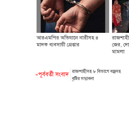
আরএমপির অভিযানে নারীসহ ৪
রাজশাহী
মাদক ব্যবসায়ী গ্রেপ্তার
জের, দো
মামলা
রাজশাহীসহ ৮ বিভাগে বজ্রসহ
«পূর্ববর্তী সংবাদ
বৃষ্টির সম্ভাবনা