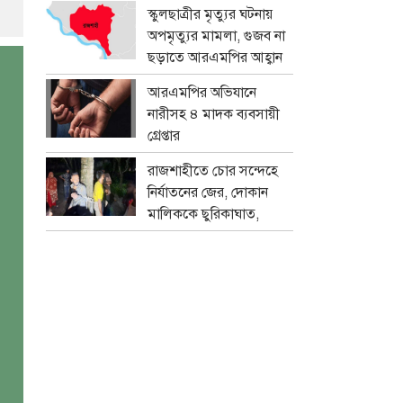
প্রতারক চক্র
স্কুলছাত্রীর মৃত্যুর ঘটনায়
অপমৃত্যুর মামলা, গুজব না
ছড়াতে আরএমপির আহ্বান
আরএমপির অভিযানে
নারীসহ ৪ মাদক ব্যবসায়ী
গ্রেপ্তার
রাজশাহীতে চোর সন্দেহে
নির্যাতনের জের, দোকান
মালিককে ছুরিকাঘাত,
মামলা