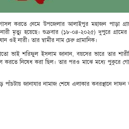
 গোসল করতে নেমে উপজেলার আলাইপুর মহাজন পাড়া গ্রা
 মৃত্যু হয়েছে। শুক্রবার (১৮-০৪-২০২৫) দুপুরে গ্রামের 
ান ওই নারী। তার স্বামীর নাম চেরু প্রামানিক।
চাচাতো ভাই শরিফুল ইসলাম জানান, বয়সের ভারে তার শারী
সল করতে নিষেধ করা ছিল। তার পরও মাঝে মধ্যে পুকুরে গ
 পাঁচটায় জানাযার নামাজ শেষে এলাকার কবরস্থানে দাফন 