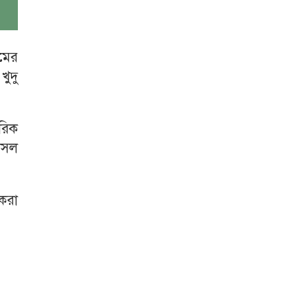
মের
খুদু
রিক
োসল
করা