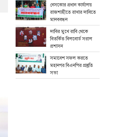
নেসকোর প্রধান কার্যালয়
রাজশাহীতে রাখার দাবিতে
মানববন্ধন
দাবির মুখে রাবি থেকে
বিতর্কিত বিলবোর্ড সরাল
প্রশাসন
সমাবেশ সফল করতে
মহানগর বিএনপির প্রস্তুতি
সভা