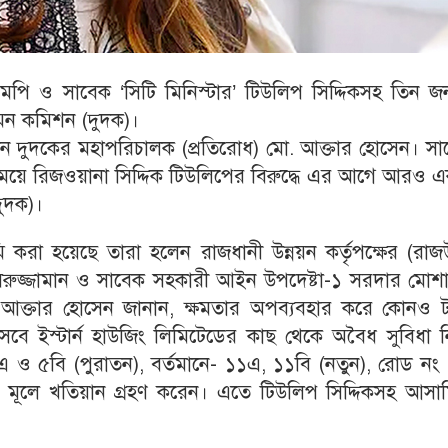
 এমপি ও সাবেক ‘সিটি মিনিস্টার’ টিউলিপ সিদ্দিকসহ তিন 
দমন কমিশন (দুদক)।
নান দুদকের মহাপরিচালক (প্রতিরোধ) মো. আক্তার হোসেন। স
ার মেয়ে রিজওয়ানা সিদ্দিক টিউলিপের বিরুদ্ধে এর আগে আরও 
দুদক)।
 করা হয়েছে তারা হলেন রাজধানী উন্নয়ন কর্তৃপক্ষের (রাজ
সরুজ্জামান ও সাবেক সহকারী আইন উপদেষ্টা-১ সরদার মোশ
 আক্তার হোসেন জানান, ক্ষমতার অপব্যবহার করে কোনও ট
ে ইস্টার্ন হাউজিং লিমিটেডের কাছ থেকে অবৈধ সুবিধা ন
নং ৫এ ও ৫বি (পুরাতন), বর্তমানে- ১১এ, ১১বি (নতুন), রোড নং
ি মূলে খতিয়ান গ্রহণ করেন। এতে টিউলিপ সিদ্দিকসহ আসাম