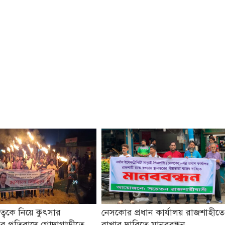
তৃত্বকে নিয়ে কুৎসার
নেসকোর প্রধান কার্যালয় রাজশাহীতে
র প্রতিবাদে গোদাগাড়ীতে
রাখার দাবিতে মানববন্ধন