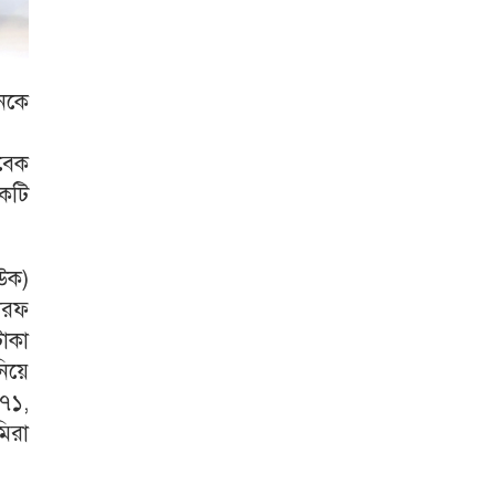
জনকে
াবেক
একটি
উক)
ারফ
াকা
িয়ে
 ৭১,
িরা