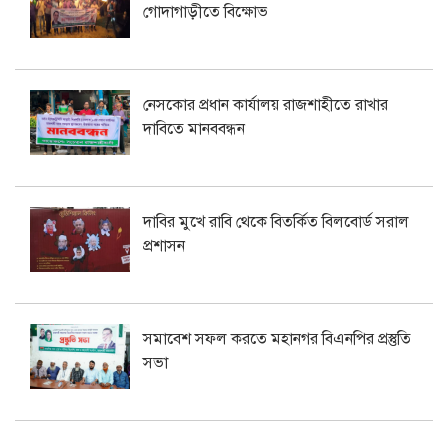
গোদাগাড়ীতে বিক্ষোভ
নেসকোর প্রধান কার্যালয় রাজশাহীতে রাখার
দাবিতে মানববন্ধন
দাবির মুখে রাবি থেকে বিতর্কিত বিলবোর্ড সরাল
প্রশাসন
সমাবেশ সফল করতে মহানগর বিএনপির প্রস্তুতি
সভা