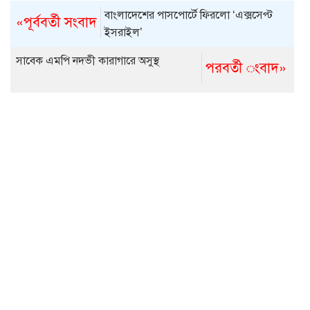
বাংলাদেশের পাসপোর্টে ফিরলো ‘এক্সসেপ্ট
«পূর্ববর্তী সংবাদ
ইসরাইল’
সাবেক এমপি নদভী কারাগারে অসুস্থ
পরবর্তী ংবাদ»