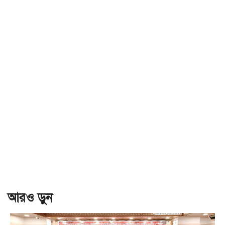
আরও ড়ুন