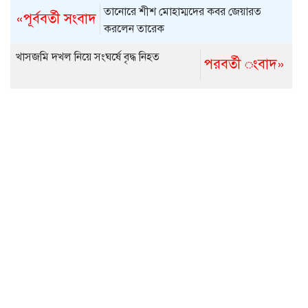
তানোরে শীশ মোহাম্মদের কবর জেয়ারত
«পূর্ববর্তী সংবাদ
করলেন তারেক
খাসজমি দখল নিয়ে সংঘর্ষে বৃদ্ধ নিহত
পরবর্তী ংবাদ»