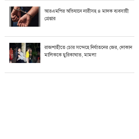
আরএমপির অভিযানে নারীসহ ৪ মাদক ব্যবসায়ী
গ্রেপ্তার
রাজশাহীতে চোর সন্দেহে নির্যাতনের জের, দোকান
মালিককে ছুরিকাঘাত, মামলা