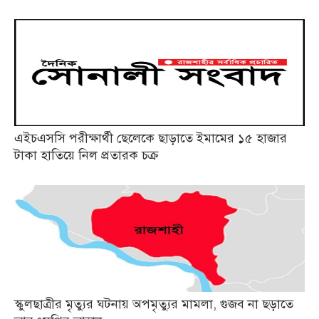
এইচএসসি পরীক্ষার্থী ছেলেকে ছাড়াতে ইমামের ১৫ হাজার
টাকা হাতিয়ে নিল প্রতারক চক্র
স্কুলছাত্রীর মৃত্যুর ঘটনায় অপমৃত্যুর মামলা, গুজব না ছড়াতে