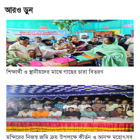
আরও ড়ুন
শিক্ষার্থী ও স্থানীয়দের মাঝে গাছের চারা বিতরণ
মন্দিরের নিজস্ব জমি ক্রয় উপলক্ষে কীর্তন ও আনন্দ মহোৎসব