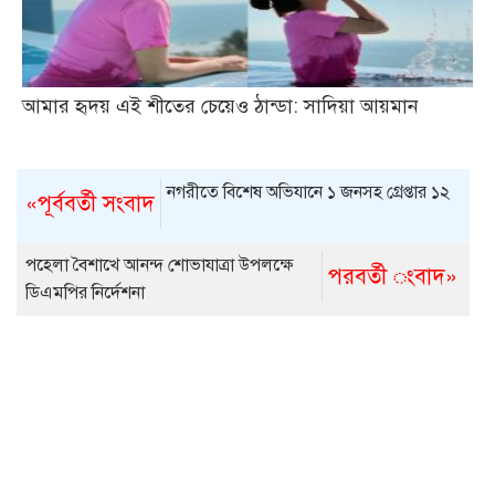
আমার হৃদয় এই শীতের চেয়েও ঠান্ডা: সাদিয়া আয়মান
নগরীতে বিশেষ অভিযানে ১ জনসহ গ্রেপ্তার ১২
«পূর্ববর্তী সংবাদ
পহেলা বৈশাখে আনন্দ শোভাযাত্রা উপলক্ষে
পরবর্তী ংবাদ»
ডিএমপির নির্দেশনা