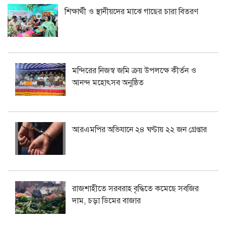
শিক্ষার্থী ও স্থানীয়দের মাঝে গাছের চারা বিতরণ
মন্দিরের নিজস্ব জমি ক্রয় উপলক্ষে কীর্তন ও
আনন্দ মহোৎসব অনুষ্ঠিত
আরএমপির অভিযানে ২৪ ঘণ্টায় ২২ জন গ্রেপ্তার
রাজশাহীতে সরবরাহ বৃদ্ধিতে কমেছে সবজির
দাম, চড়া ডিমের বাজার