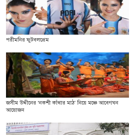
পরীমনির ফুটবলপ্রেম
জসীম উদ্দীনের ‘নকশী কাঁথার মাঠ’ নিয়ে মঞ্চে আবেগঘন
আয়োজন