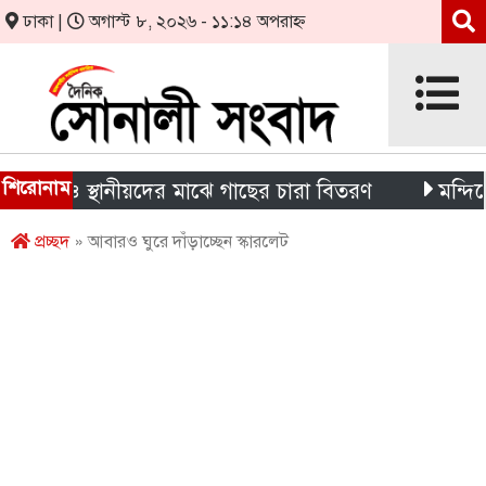
ঢাকা |
অগাস্ট ৮, ২০২৬ - ১১:১৪ অপরাহ্ন
শিরোনাম
থী ও স্থানীয়দের মাঝে গাছের চারা বিতরণ
মন্দিরের নিজস
প্রচ্ছদ
» আবারও ঘুরে দাঁড়াচ্ছেন স্কারলেট