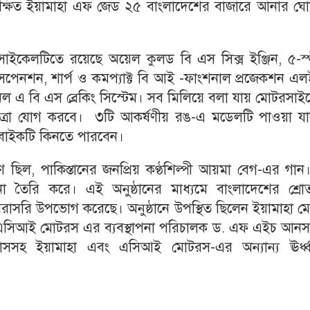
তিক্ষিত ইয়ামাহা এফ জেড ২৫ বাংলাদেশের বাজারে আনার ঘো
রসাইকেলটিতে রয়েছে অয়েল কুলড বি এস সিক্স ইঞ্জিন, ৫-স্
সাসপেনশন, শার্প ও কমপ্যাক্ট বি আই -ফাংশনাল প্রজেকশন এ
যানেল এ বি এস ব্রেকিং সিস্টেম। সব মিলিয়ে বলা যায় মোটরসা
 মাত্রা যোগ করবে। ৩টি আকর্ষণীয় রঙ-এ মডেলটি পাওয়া যা
মে বাইকটি কিনতে পারবেন।
ণ ছিল, পাকিস্তানের জনপ্রিয় কণ্ঠশিল্পী আয়মা বেগ-এর গান
দনা তৈরি করে। এই অনুষ্ঠানের মাধ্যমে বাংলাদেশের শ্রোত
সরাসরি উপভোগ করেছে। অনুষ্ঠানে উপস্থিত ছিলেন ইয়ামাহা 
নি, এসিআই মোটরস এর ব্যবস্থাপনা পরিচালক ড. এফ এইচ আনস
 দাসসহ ইয়ামাহা এবং এসিআই মোটরস-এর অন্যান্য ঊর্ধ্