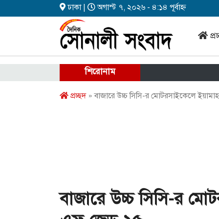
ঢাকা |
অগাস্ট ৭, ২০২৬ - ৪:১৪ পূর্বাহ্ন
প্র
শিরোনাম
প্রচ্ছদ
» বাজারে উচ্চ সিসি-র মোটরসাইকেলে ইয়ামা
বাজারে উচ্চ সিসি-র মো