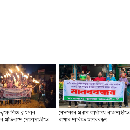
তৃত্বকে নিয়ে কুৎসার
নেসকোর প্রধান কার্যালয় রাজশাহীতে
র প্রতিবাদে গোদাগাড়ীতে
রাখার দাবিতে মানববন্ধন