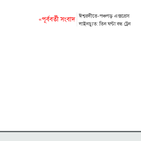
ঈশ্বরদীতে-পঞ্চগড় এক্সপ্রেস
«পূর্ববর্তী সংবাদ
লাইনচ্যুত: তিন ঘণ্টা বন্ধ ট্রেন
চলাচল, স্টেশন মাস্টার বরখাস্ত