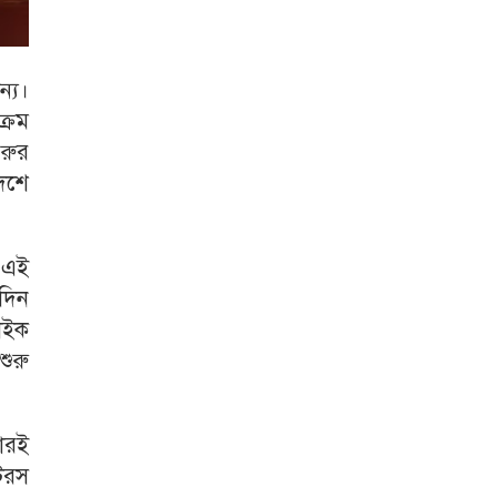
ন্য।
ক্রম
ুরুর
েশে
 এই
দিন
বাইক
ুরু
ারই
টরস