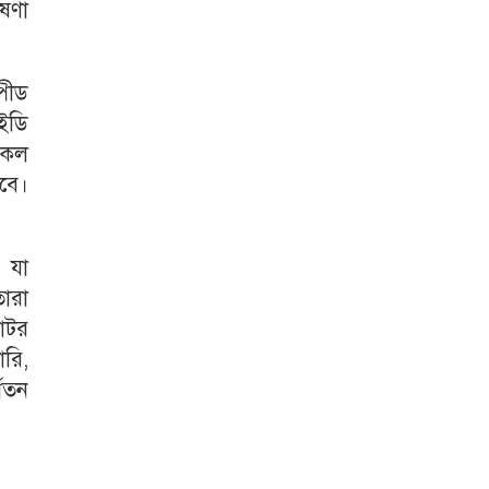
ষণা
পীড
লইডি
ইকেল
বে।
। যা
ারা
মোটর
ারি,
বতন