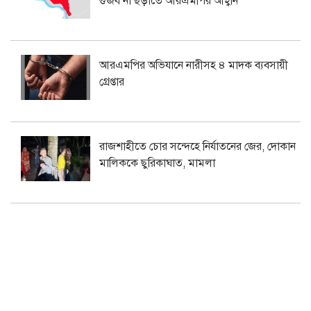
গুজব না ছড়াতে আরএমপির আহ্বান
আরএমপির অভিযানে নারীসহ ৪ মাদক ব্যবসায়ী
গ্রেপ্তার
রাজশাহীতে চোর সন্দেহে নির্যাতনের জের, দোকান
মালিককে ছুরিকাঘাত, মামলা