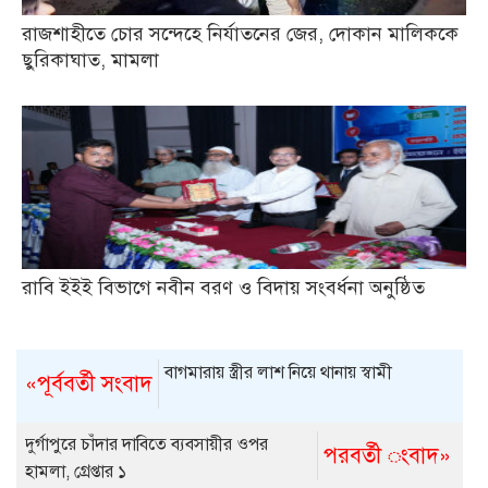
রাজশাহীতে চোর সন্দেহে নির্যাতনের জের, দোকান মালিককে
ছুরিকাঘাত, মামলা
রাবি ইইই বিভাগে নবীন বরণ ও বিদায় সংবর্ধনা অনুষ্ঠিত
বাগমারায় স্ত্রীর লাশ নিয়ে থানায় স্বামী
«পূর্ববর্তী সংবাদ
দুর্গাপুরে চাঁদার দাবিতে ব্যবসায়ীর ওপর
পরবর্তী ংবাদ»
হামলা, গ্রেপ্তার ১