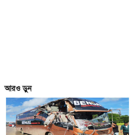
আরও ড়ুন