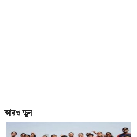
আরও ড়ুন