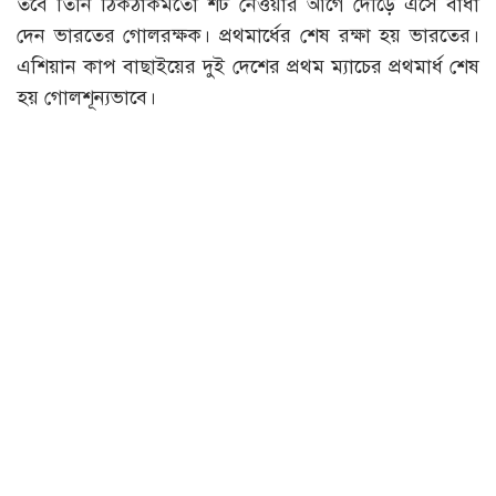
তবে তিনি ঠিকঠাকমতো শট নেওয়ার আগে দৌড়ে এসে বাধা
দেন ভারতের গোলরক্ষক। প্রথমার্ধের শেষ রক্ষা হয় ভারতের।
এশিয়ান কাপ বাছাইয়ের দুই দেশের প্রথম ম্যাচের প্রথমার্ধ শেষ
হয় গোলশূন্যভাবে।