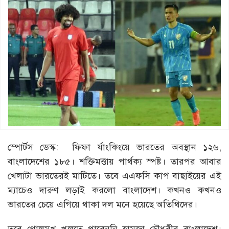
স্পোর্টস ডেস্ক: ফিফা র্যাংকিংয়ে ভারতের অবস্থান ১২৬,
বাংলাদেশের ১৮৫। শক্তিমত্তায় পার্থক্য স্পষ্ট। তারপর আবার
খেলাটা ভারতেরই মাটিতে। তবে এএফসি কাপ বাছাইয়ের এই
ম্যাচেও দারুণ লড়াই করলো বাংলাদেশ। কখনও কখনও
ভারতের চেয়ে এগিয়ে থাকা দল মনে হয়েছে অতিথিদের।
তবে গোলমুখ খুলতে পারেননি হামজা চৌধুরীর বাংলাদেশ।