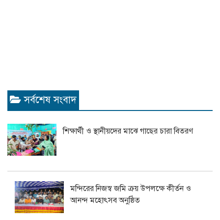
সর্বশেষ সংবাদ
শিক্ষার্থী ও স্থানীয়দের মাঝে গাছের চারা বিতরণ
মন্দিরের নিজস্ব জমি ক্রয় উপলক্ষে কীর্তন ও
আনন্দ মহোৎসব অনুষ্ঠিত