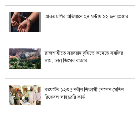
আরএমপির অভিযানে ২৪ ঘণ্টায় ২২ জন গ্রেপ্তার
রাজশাহীতে সরবরাহ বৃদ্ধিতে কমেছে সবজির
দাম, চড়া ডিমের বাজার
রুয়েটের ১২৩৫ নবীন শিক্ষার্থী পেলেন মেশিন
রিডেবল লাইব্রেরি কার্ড