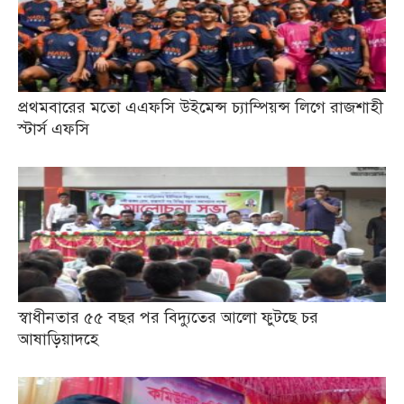
প্রথমবারের মতো এএফসি উইমেন্স চ্যাম্পিয়ন্স লিগে রাজশাহী
স্টার্স এফসি
স্বাধীনতার ৫৫ বছর পর বিদ্যুতের আলো ফুটছে চর
আষাড়িয়াদহে