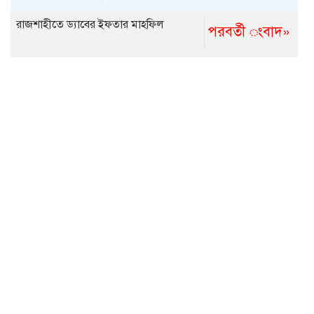
রাজশাহীতে ড্যাবের ইফতার মাহফিল
পরবর্তী ংবাদ»