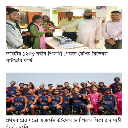
রুয়েটের ১২৩৫ নবীন শিক্ষার্থী পেলেন মেশিন রিডেবল
লাইব্রেরি কার্ড
প্রথমবারের মতো এএফসি উইমেন্স চ্যাম্পিয়ন্স লিগে রাজশাহী
স্টার্স এফসি