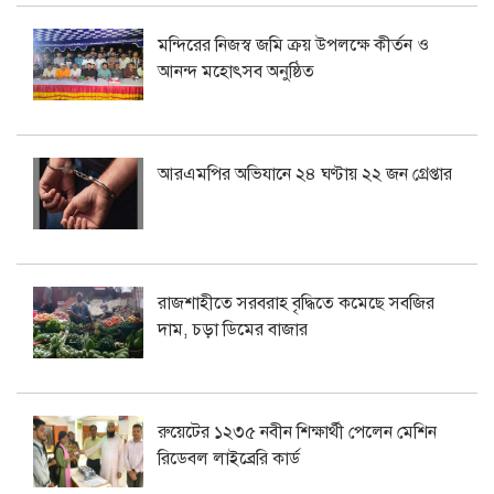
মন্দিরের নিজস্ব জমি ক্রয় উপলক্ষে কীর্তন ও
আনন্দ মহোৎসব অনুষ্ঠিত
আরএমপির অভিযানে ২৪ ঘণ্টায় ২২ জন গ্রেপ্তার
রাজশাহীতে সরবরাহ বৃদ্ধিতে কমেছে সবজির
দাম, চড়া ডিমের বাজার
রুয়েটের ১২৩৫ নবীন শিক্ষার্থী পেলেন মেশিন
রিডেবল লাইব্রেরি কার্ড