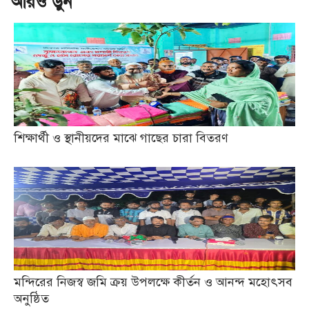
আরও ড়ুন
শিক্ষার্থী ও স্থানীয়দের মাঝে গাছের চারা বিতরণ
মন্দিরের নিজস্ব জমি ক্রয় উপলক্ষে কীর্তন ও আনন্দ মহোৎসব
অনুষ্ঠিত