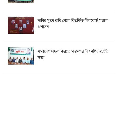
দাবির মুখে রাবি থেকে বিতর্কিত বিলবোর্ড সরাল
প্রশাসন
সমাবেশ সফল করতে মহানগর বিএনপির প্রস্তুতি
সভা