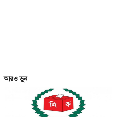
আরও ড়ুন