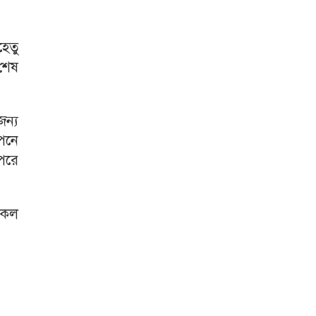
েতু
শেষ
জন্য
োপনে
 পরে
র কল