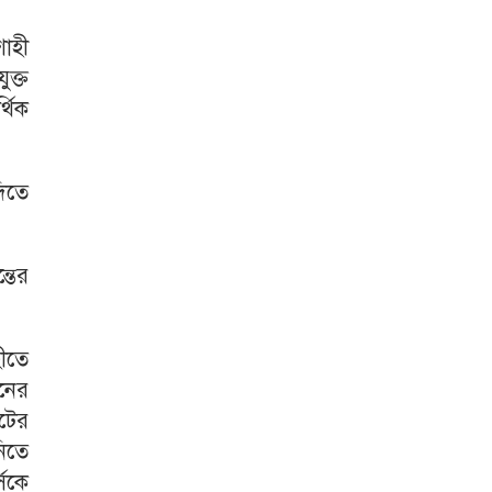
শাহী
ুক্ত
্থিক
দিতে
্তের
হীতে
ানের
ফটের
নিতে
্সকে