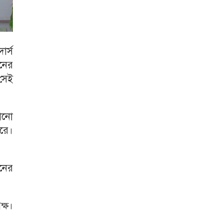
র্স
নের
 সেই
কোনো
করে।
পনের
ক্ষ।