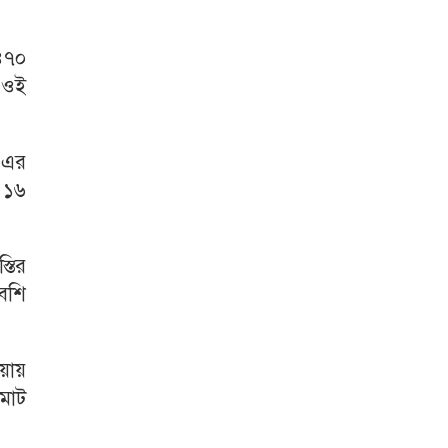
 ৪৭০
 ওই
 এর
 ১৬
্তির
বেশি
ওয়ায়
 মোট