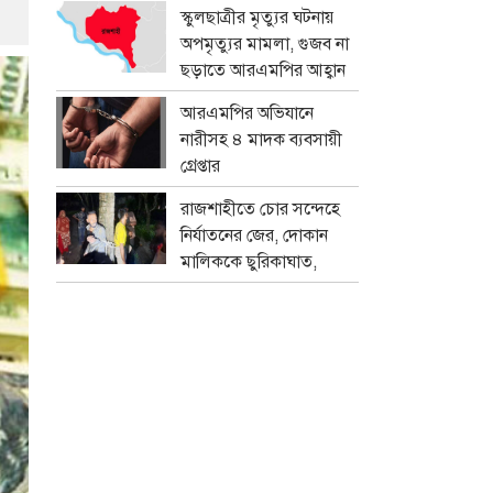
প্রতারক চক্র
স্কুলছাত্রীর মৃত্যুর ঘটনায়
অপমৃত্যুর মামলা, গুজব না
ছড়াতে আরএমপির আহ্বান
আরএমপির অভিযানে
নারীসহ ৪ মাদক ব্যবসায়ী
গ্রেপ্তার
রাজশাহীতে চোর সন্দেহে
নির্যাতনের জের, দোকান
মালিককে ছুরিকাঘাত,
মামলা