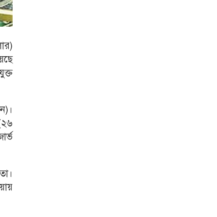
ার)
েছে
ুক্ত
য়ন)।
 (২৬
ার্ভ
িতো।
য়ায়