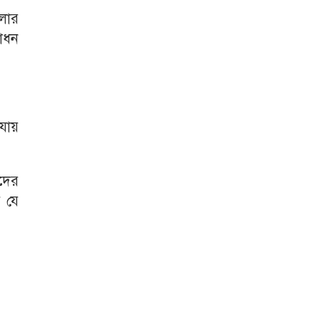
ডলার
োধন
 যায়
ীদের
র যে