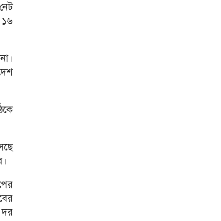
 নেট
( ১৬
না।
দেশ
ঠকে
েছে
ে।
পের
বের
 দর