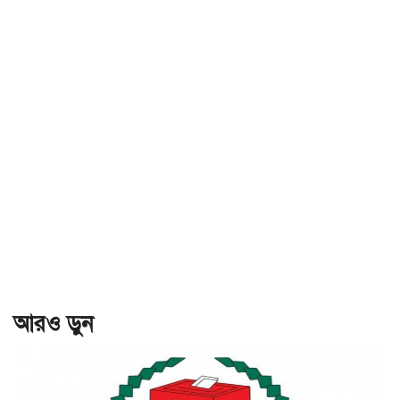
আরও ড়ুন