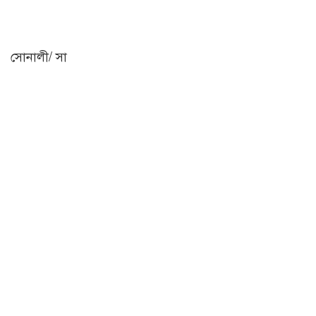
সোনালী/ সা