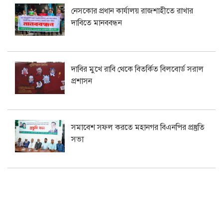
নেসকোর প্রধান কার্যালয় রাজশাহীতে রাখার
দাবিতে মানববন্ধন
দাবির মুখে রাবি থেকে বিতর্কিত বিলবোর্ড সরাল
প্রশাসন
সমাবেশ সফল করতে মহানগর বিএনপির প্রস্তুতি
সভা