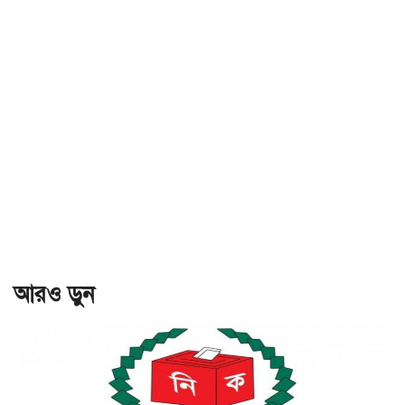
আরও ড়ুন