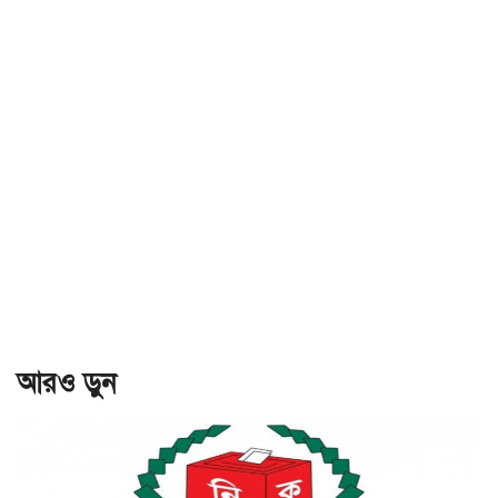
আরও ড়ুন