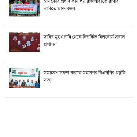
নেসকোর প্রধান কার্যালয় রাজশাহীতে রাখার
দাবিতে মানববন্ধন
দাবির মুখে রাবি থেকে বিতর্কিত বিলবোর্ড সরাল
প্রশাসন
সমাবেশ সফল করতে মহানগর বিএনপির প্রস্তুতি
সভা