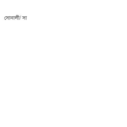
সোনালী/ সা