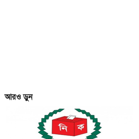
আরও ড়ুন