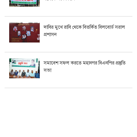
দাবির মুখে রাবি থেকে বিতর্কিত বিলবোর্ড সরাল
প্রশাসন
সমাবেশ সফল করতে মহানগর বিএনপির প্রস্তুতি
সভা