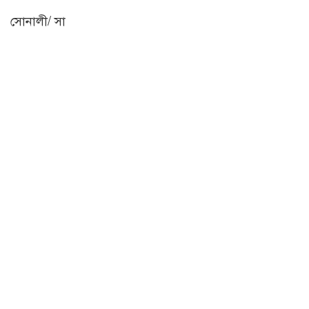
সোনালী/ সা