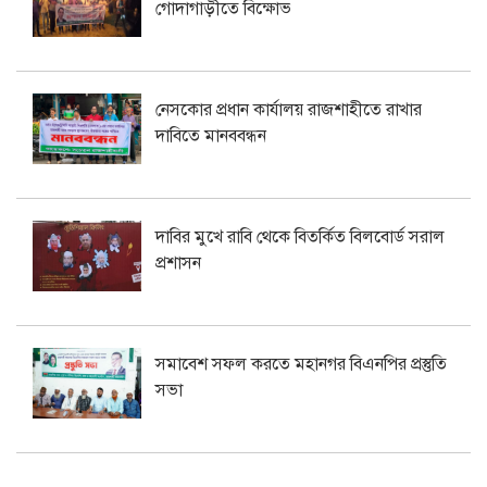
গোদাগাড়ীতে বিক্ষোভ
নেসকোর প্রধান কার্যালয় রাজশাহীতে রাখার
দাবিতে মানববন্ধন
দাবির মুখে রাবি থেকে বিতর্কিত বিলবোর্ড সরাল
প্রশাসন
সমাবেশ সফল করতে মহানগর বিএনপির প্রস্তুতি
সভা