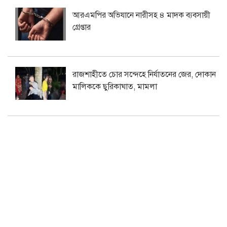
আরএমপির অভিযানে নারীসহ ৪ মাদক ব্যবসায়ী
গ্রেপ্তার
রাজশাহীতে চোর সন্দেহে নির্যাতনের জের, দোকান
মালিককে ছুরিকাঘাত, মামলা