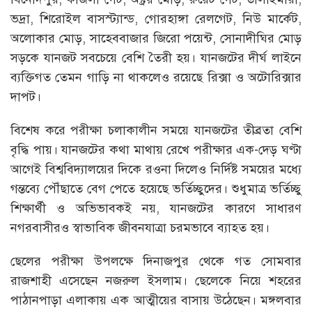
ভদ্রা, শিরোইল বাসস্ট্যান্ড, গোরহাঙ্গা রেলগেট, নিউ মার্কেট,
অলোকার মোড়, সাহেববাজার জিরো পয়েন্ট, সোনাদীঘির মোড়
সড়কে যানজট সবচেয়ে বেশি তৈরী হয়। যানজটের দীর্ঘ লাইনে
ব্যক্তিগত তেমন গাড়ি না থাকলেও রয়েছে রিক্সা ও অটোরিক্সার
দাপট।
বিশেষ করে পরীক্ষা চলাকালীন সময়ে যানজটের তীব্রতা বেশি
বৃদ্ধি পায়। যানজটের কথা মাথায় রেখে পরীক্ষার এক-দেড় ঘণ্টা
আগেই বিশ্ববিদ্যালয়ের দিকে রওনা দিলেও নির্দিষ্ট সময়ের মধ্যে
গন্তব্যে পৌঁছাতে বেগ পেতে হয়েছে ভর্তিচ্ছুদের। শুধুমাত্র ভর্তিচ্ছু
শিক্ষার্থী ও অভিভাবকই নয়, যানজটের কারণে সাধারণ
নগরবাসীরও স্বাভাবিক জীবনযাত্রা চরমভাবে ব্যাহত হয়।
ছেলের পরীক্ষা উপলক্ষে দিনাজপুর থেকে গত সোমবার
রাজশাহী এসেছেন নজরুল ইসলাম। ছেলেকে নিয়ে শহরের
পাঠানপাড়া এলাকায় এক আত্মীয়ের বাসায় উঠেছেন। মঙ্গলবার